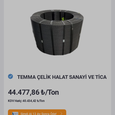
TEMMA ÇELİK HALAT SANAYİ VE TİCA
44.477,86 ₺/Ton
KDV Hariç: 40.434,42 ₺/Ton
Şimdi Al 12 Ay Sonra Öde!