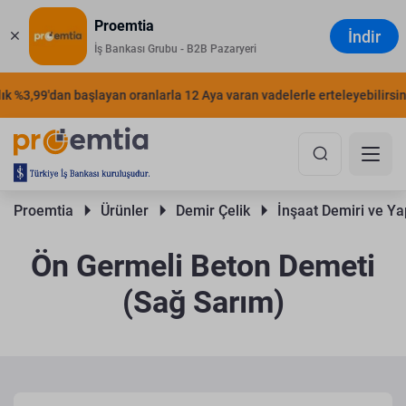
Proemtia
İndir
İş Bankası Grubu - B2B Pazaryeri
%3,99'dan başlayan oranlarla 12 Aya varan vadelerle erteleyebilirsiniz.
Proemtia 
Ürünler 
Demir Çelik 
İnşaat Demiri ve Yap
Ön Germeli Beton Demeti
(Sağ Sarım)