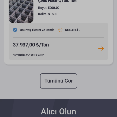
Çelik Hasır Q106/106
Boyut
5000.00
Kalite
ST500
Onurtaş Ticaret ve Demir
KOCAELİ -
37.937,00 ₺/Ton
KDV Hariç: 34.488,18 ₺/Ton
Tümünü Gör
Alıcı Olun