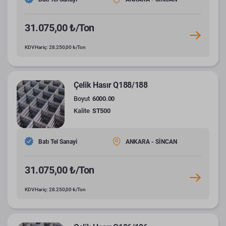
31.075,00 ₺/Ton
KDV Hariç: 28.250,00 ₺/Ton
Çelik Hasır Q188/188
Boyut
6000.00
Kalite
ST500
Batı Tel Sanayi
ANKARA - SİNCAN
31.075,00 ₺/Ton
KDV Hariç: 28.250,00 ₺/Ton