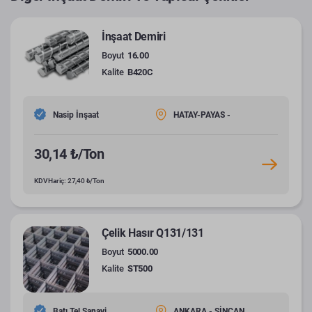
İnşaat Demiri
Boyut
16.00
Kalite
B420C
Nasip İnşaat
HATAY-PAYAS -
30,14 ₺/Ton
KDV Hariç: 27,40 ₺/Ton
Çelik Hasır Q131/131
Boyut
5000.00
Kalite
ST500
Batı Tel Sanayi
ANKARA - SİNCAN