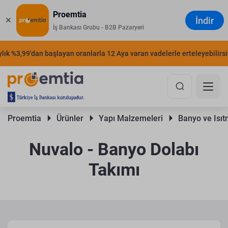
Proemtia
İndir
İş Bankası Grubu - B2B Pazaryeri
k %3,99'dan başlayan oranlarla 12 Aya varan vadelerle erteleyebilirsiniz
Proemtia 
Ürünler 
Yapı Malzemeleri 
Banyo ve Isıt
Nuvalo - Banyo Dolabı
Takımı