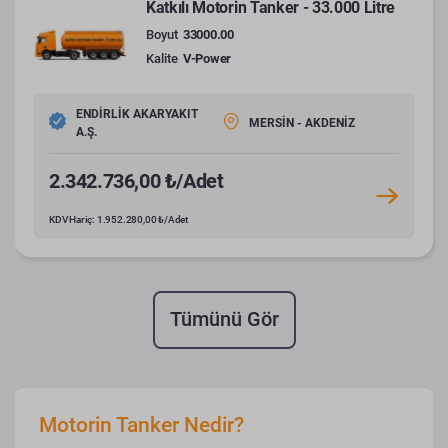
Katkılı Motorin Tanker - 33.000 Litre
Boyut
33000.00
Kalite
V-Power
ENDİRLİK AKARYAKIT
MERSİN - AKDENİZ
A.Ş.
2.342.736,00 ₺/Adet
KDV Hariç: 1.952.280,00 ₺/Adet
Tümünü Gör
Motorin Tanker Nedir?