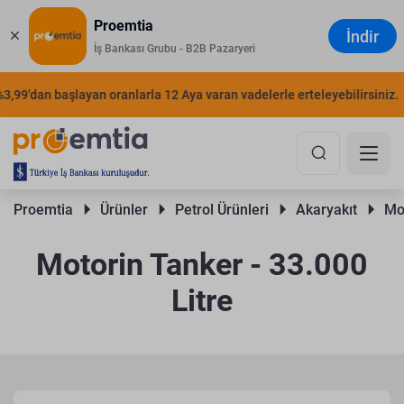
Proemtia
İndir
İş Bankası Grubu - B2B Pazaryeri
9'dan başlayan oranlarla 12 Aya varan vadelerle erteleyebilirsiniz.
Ş
Proemtia 
Ürünler 
Petrol Ürünleri 
Akaryakıt 
Mot
Motorin Tanker - 33.000
Litre