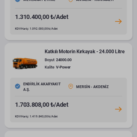
1.310.400,00 ₺/Adet
KDV Hariç: 1.092.000,00 ₺/Adet
Katkılı Motorin Kırkayak - 24.000 Litre
Boyut
24000.00
Kalite
V-Power
ENDİRLİK AKARYAKIT
MERSİN - AKDENİZ
A.Ş.
1.703.808,00 ₺/Adet
KDV Hariç: 1.419.840,00 ₺/Adet