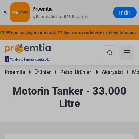
Proemtia
İndir
İş Bankası Grubu - B2B Pazaryeri
9'dan başlayan oranlarla 12 Aya varan vadelerle erteleyebilirsiniz.
Ş
Proemtia 
Ürünler 
Petrol Ürünleri 
Akaryakıt 
Mot
Motorin Tanker - 33.000
Litre