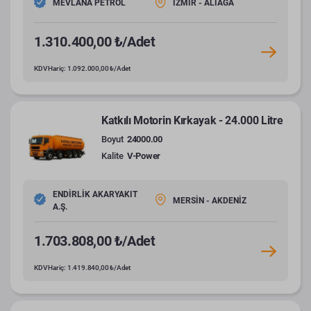
MEVLANA PETROL
İZMİR - ALİAĞA
1.310.400,00 ₺/Adet
KDV Hariç: 1.092.000,00 ₺/Adet
Katkılı Motorin Kırkayak - 24.000 Litre
Boyut
24000.00
Kalite
V-Power
ENDİRLİK AKARYAKIT
MERSİN - AKDENİZ
A.Ş.
1.703.808,00 ₺/Adet
KDV Hariç: 1.419.840,00 ₺/Adet