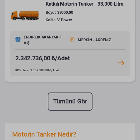
Katkılı Motorin Tanker - 33.000 Litre
Boyut
33000.00
Kalite
V-Power
ENDİRLİK AKARYAKIT
MERSİN - AKDENİZ
A.Ş.
2.342.736,00 ₺/Adet
KDV Hariç: 1.952.280,00 ₺/Adet
Tümünü Gör
Motorin Tanker Nedir?