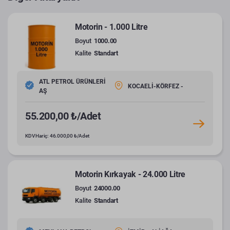
Motorin - 1.000 Litre
Boyut
1000.00
Kalite
Standart
ATL PETROL ÜRÜNLERİ
KOCAELİ-KÖRFEZ -
AŞ
55.200,00 ₺/Adet
KDV Hariç: 46.000,00 ₺/Adet
Motorin Kırkayak - 24.000 Litre
Boyut
24000.00
Kalite
Standart