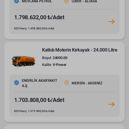
MEVLANA PETROL
İZMİR - ALİAĞA
1.798.632,00 ₺/Adet
KDV Hariç: 1.498.860,00 ₺/Adet
Katkılı Motorin Kırkayak - 24.000 Litre
Boyut
24000.00
Kalite
V-Power
ENDİRLİK AKARYAKIT
MERSİN - AKDENİZ
A.Ş.
1.703.808,00 ₺/Adet
KDV Hariç: 1.419.840,00 ₺/Adet