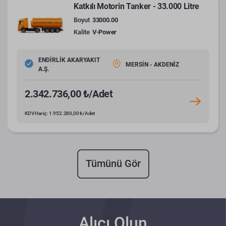
Katkılı Motorin Tanker - 33.000 Litre
Boyut
33000.00
Kalite
V-Power
ENDİRLİK AKARYAKIT
MERSİN - AKDENİZ
A.Ş.
2.342.736,00 ₺/Adet
KDV Hariç: 1.952.280,00 ₺/Adet
Tümünü Gör
Alıcı Olun