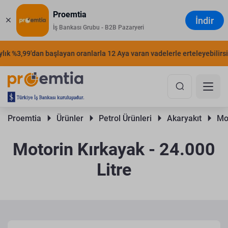
Proemtia
İndir
İş Bankası Grubu - B2B Pazaryeri
k %3,99'dan başlayan oranlarla 12 Aya varan vadelerle erteleyebilirsiniz
Proemtia 
Ürünler 
Petrol Ürünleri 
Akaryakıt 
Mot
Motorin Kırkayak - 24.000
Litre