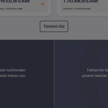
798.632,00 ₺/Adet
1.703.808,00 ₺/Adet
ariç: 1.498.860,00 ₺/Adet
KDV Hariç: 1.419.840,00 ₺/Adet
Tümünü Gör
ürün tesliminden
Türkiye’nin f
ilat imkanı için
güvenli tahsilat