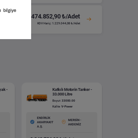
1.474.852,90 ₺/Adet
KDV Hariç: 1.229.044,08 ₺/Adet
yak -
Katkılı Motorin Tanker -
33.000 Litre
Boyut
33000.00
Kalite
V-Power
ENDİRLİK
MERSİN -
AKARYAKIT
AKDENİZ
A.Ş.