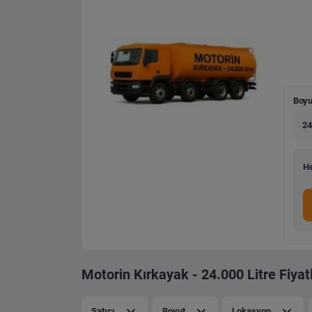
Boyu
24
He
Motorin Kırkayak - 24.000 Litre Fiyatl
Satıcı
Boyut
Lokasyon