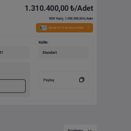
1.310.400,00 ₺/Adet
KDV Hariç: 1.092.000,00 ₺/Adet
Şimdi Al 12 Ay Sonra Öde!
Kalite:
TI
Standart
Paylaş
Sıralama