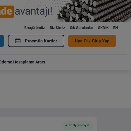
Broşürümüz
Biz Kimiz
Sık Sorulanlar
SKDM
EN
Proemtia Kartlar
Üye Ol / Giriş Yap
Ödeme Hesaplama Aracı
En Uygun Fiyat