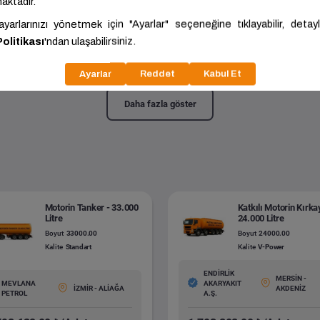
 Kırkayak - 24.000 Litre
24000.00
Kalite:
Standart
Daha fazla göster
Motorin Tanker - 33.000
Katkılı Motorin Kırka
Litre
24.000 Litre
Boyut
33000.00
Boyut
24000.00
Kalite
Standart
Kalite
V-Power
ENDİRLİK
MERSİN -
MEVLANA
AKARYAKIT
İZMİR - ALİAĞA
AKDENİZ
PETROL
A.Ş.