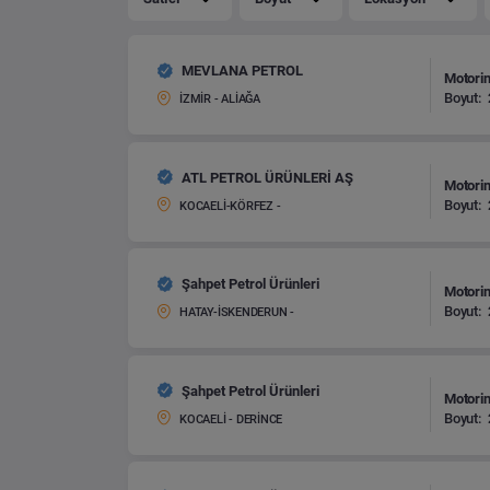
MEVLANA PETROL
Motorin
Boyut:
İZMİR - ALİAĞA
ATL PETROL ÜRÜNLERİ AŞ
Motorin
Boyut:
KOCAELİ-KÖRFEZ -
Şahpet Petrol Ürünleri
Motorin
Boyut:
HATAY-İSKENDERUN -
Şahpet Petrol Ürünleri
Motorin
Boyut:
KOCAELİ - DERİNCE