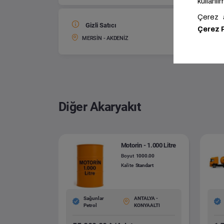
Gizli Satıcı
Motorin
Boyut:
MERSİN - AKDENİZ
Diğer Akaryakıt
Motorin - 1.000 Litre
Boyut
1000.00
Kalite
Standart
Sağunlar
ANTALYA -
Petrol
KONYAALTI