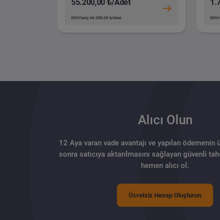
55.200,00 ₺/Adet
1.
KDV Hariç: 46.000,00 ₺/Adet
KDV H
Alıcı Olun
12 Aya varan vade avantajı ve yapılan ödemenin 
sonra satıcıya aktarılmasını sağlayan güvenli tahs
hemen alıcı ol.
Ücretsiz Hesap Oluşturun