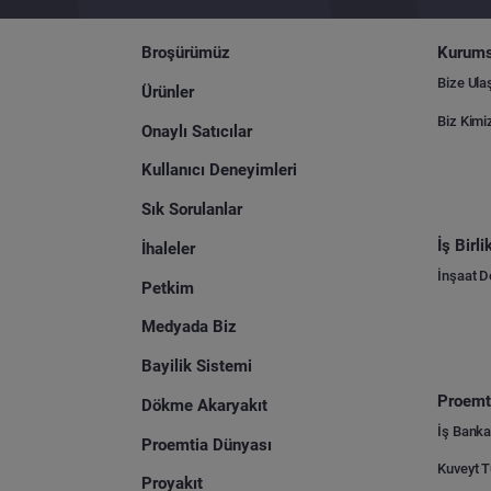
Broşürümüz
Kurums
Bize Ula
Ürünler
Biz Kimi
Onaylı Satıcılar
Kullanıcı Deneyimleri
Sık Sorulanlar
İş Birl
İhaleler
İnşaat 
Petkim
Medyada Biz
Bayilik Sistemi
Proemti
Dökme Akaryakıt
İş Banka
Proemtia Dünyası
Proyakıt