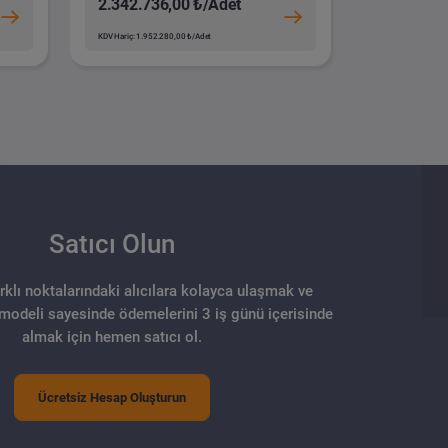
2.342.736,00 ₺/Adet
KDV Hariç: 1.952.280,00 ₺/Adet
Satıcı Olun
arklı noktalarındaki alıcılara kolayca ulaşmak ve
 modeli sayesinde ödemelerini 3 iş günü içerisinde
almak için hemen satıcı ol.
Ücretsiz Hesap Oluşturun