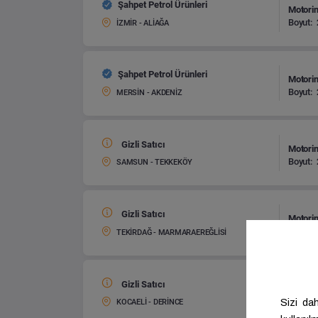
Şahpet Petrol Ürünleri
Motorin
Boyut:
İZMİR - ALİAĞA
Şahpet Petrol Ürünleri
Motorin
Boyut:
MERSİN - AKDENİZ
Gizli Satıcı
Motorin
Boyut:
SAMSUN - TEKKEKÖY
Gizli Satıcı
Motorin
Boyut:
TEKİRDAĞ - MARMARAEREĞLİSİ
Gizli Satıcı
Motorin
Boyut:
KOCAELİ - DERİNCE