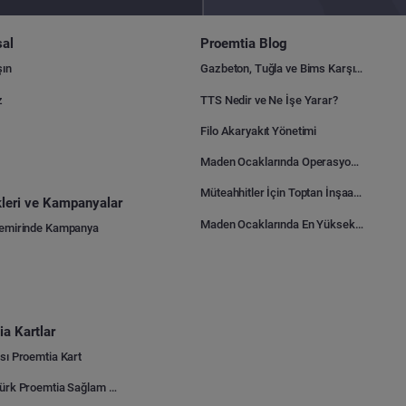
al
Proemtia Blog
şın
Gazbeton, Tuğla ve Bims Karşılaştırması: Hangisi Daha Avantajlı?
z
TTS Nedir ve Ne İşe Yarar?
Filo Akaryakıt Yönetimi
Maden Ocaklarında Operasyonel Verimlilik Nasıl Arttırılır?
Müteahhitler İçin Toptan İnşaat Malzemesi Satın Alma Rehberi
ikleri ve Kampanyalar
Maden Ocaklarında En Yüksek Gider Kalemleri Nelerdir?
Demirinde Kampanya
a Kartlar
sı Proemtia Kart
Kuveyt Türk Proemtia Sağlam Bayi Kart