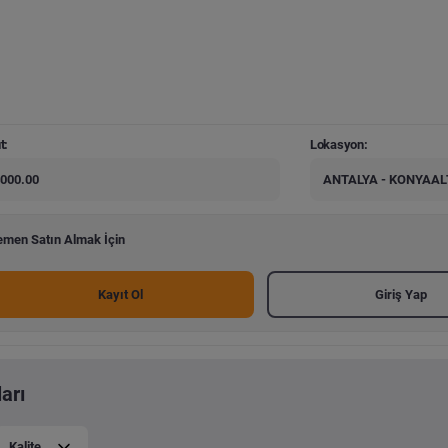
t:
Lokasyon:
000.00
ANTALYA - KONYAAL
men Satın Almak İçin
Kayıt Ol
Giriş Yap
arı
Kalite