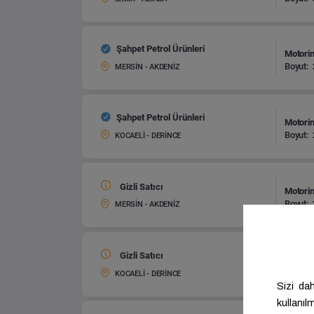
Şahpet Petrol Ürünleri
Motorin
Boyut:
MERSİN - AKDENİZ
Şahpet Petrol Ürünleri
Motorin
Boyut:
KOCAELİ - DERİNCE
Gizli Satıcı
Motorin
Boyut:
MERSİN - AKDENİZ
Gizli Satıcı
Motorin
Boyut:
KOCAELİ - DERİNCE