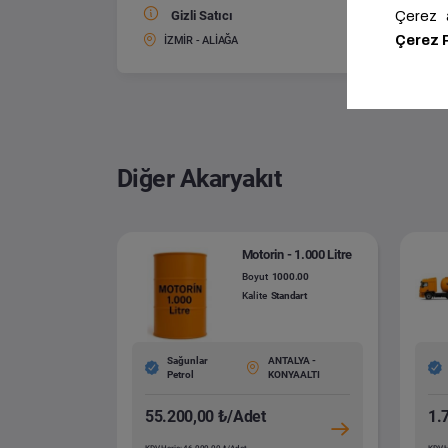
Gizli Satıcı
Motorin
Boyut:
İZMİR - ALİAĞA
Diğer Akaryakıt
Motorin - 1.000 Litre
Boyut
1000.00
Kalite
Standart
Sağunlar
ANTALYA -
Petrol
KONYAALTI
55.200,00 ₺/Adet
1.