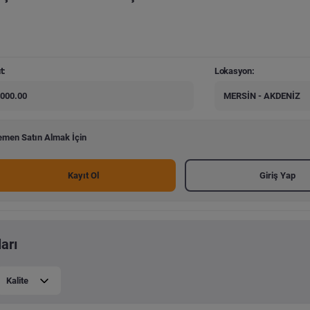
t:
Lokasyon:
000.00
MERSİN - AKDENİZ
men Satın Almak İçin
Kayıt Ol
Giriş Yap
arı
Kalite