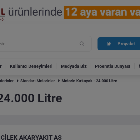
Proyakıt
r
Kullanıcı Deneyimleri
Medyada Biz
Proemtia Dünyası
torinler
Standart Motorinler
Motorin Kırkayak - 24.000 Litre
24.000 Litre
ÇİLEK AKARYAKIT AŞ