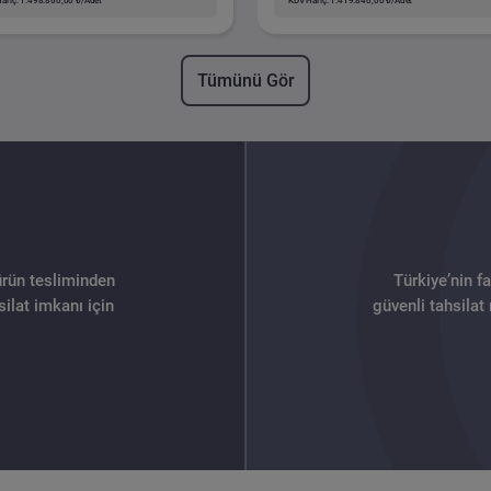
ariç: 1.498.860,00 ₺/Adet
KDV Hariç: 1.419.840,00 ₺/Adet
Tümünü Gör
ürün tesliminden
Türkiye’nin f
ilat imkanı için
güvenli tahsilat