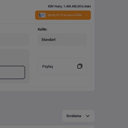
KDV Hariç: 1.404.400,00 ₺/Adet
Şimdi Al 12 Ay Sonra Öde!
Kalite:
Standart
Paylaş
Sıralama