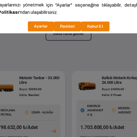
 Kırkayak - 24.000 Litre
24000.00
Kalite:
Standart
Daha fazla göster
Motorin Tanker - 33.000
Katkılı Motorin Kırka
Litre
24.000 Litre
Boyut
33000.00
Boyut
24000.00
Kalite
Standart
Kalite
V-Power
ENDİRLİK
MERSİN -
MEVLANA
AKARYAKIT
İZMİR - ALİAĞA
AKDENİZ
PETROL
A.Ş.
798.632,00 ₺/Adet
1.703.808,00 ₺/Adet