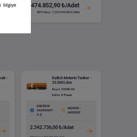
1.474.852,90 ₺/Adet
KDV Hariç: 1.229.044,08 ₺/Adet
yak -
Katkılı Motorin Tanker -
33.000 Litre
Boyut
33000.00
Kalite
V-Power
ENDİRLİK
MERSİN -
AKARYAKIT
AKDENİZ
A.Ş.
2.342.736,00 ₺/Adet