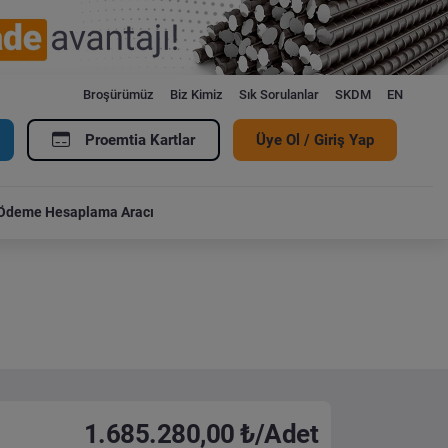
Broşürümüz
Biz Kimiz
Sık Sorulanlar
SKDM
EN
Proemtia Kartlar
Üye Ol / Giriş Yap
Ödeme Hesaplama Aracı
1.685.280,00 ₺/Adet