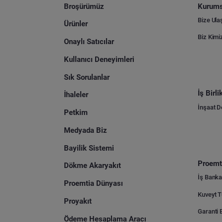
Broşürümüz
Kurums
Bize Ula
Ürünler
Biz Kimi
Onaylı Satıcılar
Kullanıcı Deneyimleri
Sık Sorulanlar
İş Birl
İhaleler
İnşaat 
Petkim
Medyada Biz
Bayilik Sistemi
Proemti
Dökme Akaryakıt
İş Banka
Proemtia Dünyası
Proyakıt
Ödeme Hesaplama Aracı