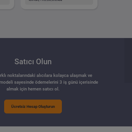
KDV Hariç: 1.952.280,00 ₺/Adet
Satıcı Olun
arklı noktalarındaki alıcılara kolayca ulaşmak ve
 modeli sayesinde ödemelerini 3 iş günü içerisinde
almak için hemen satıcı ol.
Ücretsiz Hesap Oluşturun