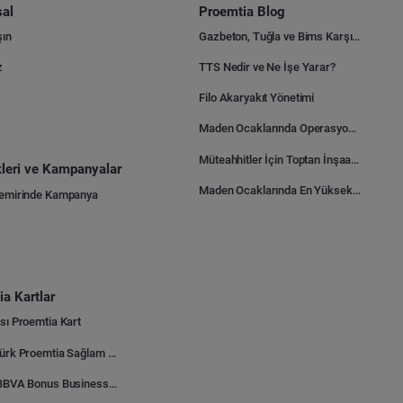
al
Proemtia Blog
şın
Gazbeton, Tuğla ve Bims Karşılaştırması: Hangisi Daha Avantajlı?
z
TTS Nedir ve Ne İşe Yarar?
Filo Akaryakıt Yönetimi
Maden Ocaklarında Operasyonel Verimlilik Nasıl Arttırılır?
Müteahhitler İçin Toptan İnşaat Malzemesi Satın Alma Rehberi
ikleri ve Kampanyalar
Maden Ocaklarında En Yüksek Gider Kalemleri Nelerdir?
Demirinde Kampanya
a Kartlar
sı Proemtia Kart
Kuveyt Türk Proemtia Sağlam Bayi Kart
Garanti BBVA Bonus Business Proemtia Bayi Kart