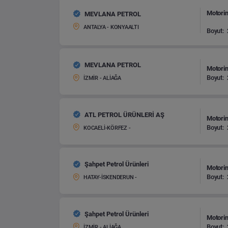
Motorin
MEVLANA PETROL
ANTALYA - KONYAALTI
Boyut:
MEVLANA PETROL
Motorin
Boyut:
İZMİR - ALİAĞA
ATL PETROL ÜRÜNLERİ AŞ
Motorin
Boyut:
KOCAELİ-KÖRFEZ -
Şahpet Petrol Ürünleri
Motorin
Boyut:
HATAY-İSKENDERUN -
Şahpet Petrol Ürünleri
Motorin
Boyut:
İZMİR - ALİAĞA