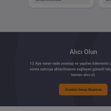
KDV Hariç: 46.000,00 ₺/Adet
KDV H
Alıcı Olun
12 Aya varan vade avantajı ve yapılan ödemenin 
sonra satıcıya aktarılmasını sağlayan güvenli tahs
hemen alıcı ol.
Ücretsiz Hesap Oluşturun