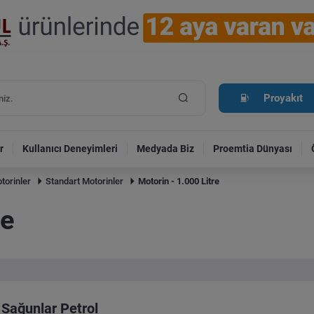
Proyakıt
r
Kullanıcı Deneyimleri
Medyada Biz
Proemtia Dünyası
torinler
Standart Motorinler
Motorin - 1.000 Litre
re
Sağunlar Petrol