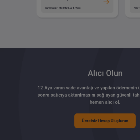
KDV Hariç: 1.092.000,00 ₺/Adet
KDV H
Alıcı Olun
12 Aya varan vade avantajı ve yapılan ödemenin 
sonra satıcıya aktarılmasını sağlayan güvenli tahs
hemen alıcı ol.
Ücretsiz Hesap Oluşturun