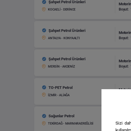
Şahpet Petrol Ürünleri
Motorin
Boyut:
KOCAELİ - DERİNCE
Şahpet Petrol Ürünleri
Motorin
Boyut:
ANTALYA - KONYAALTI
Şahpet Petrol Ürünleri
Motorin
Boyut:
MERSİN - AKDENİZ
TO-PET Petrol
Motorin
Boyut:
İZMİR - ALİAĞA
Sağunlar Petrol
Motorin
Boyut:
TEKİRDAĞ - MARMARAEREĞLİSİ