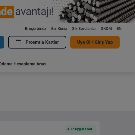
Broşürümüz
Biz Kimiz
Sık Sorulanlar
SKDM
EN
Proemtia Kartlar
Üye Ol / Giriş Yap
Ödeme Hesaplama Aracı
En Uygun Fiyat