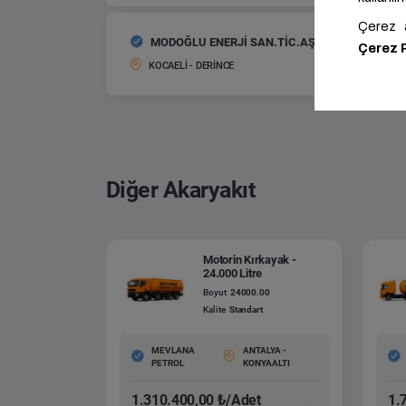
MODOĞLU ENERJİ SAN.TİC.AŞ
Motorin
Boyut:
KOCAELİ - DERİNCE
Diğer Akaryakıt
Motorin Kırkayak -
24.000 Litre
Boyut
24000.00
Kalite
Standart
MEVLANA
ANTALYA -
PETROL
KONYAALTI
1.310.400,00 ₺/Adet
1.