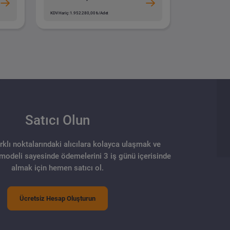
KDV Hariç: 1.952.280,00 ₺/Adet
Satıcı Olun
arklı noktalarındaki alıcılara kolayca ulaşmak ve
 modeli sayesinde ödemelerini 3 iş günü içerisinde
almak için hemen satıcı ol.
Ücretsiz Hesap Oluşturun