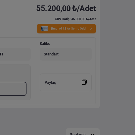
55.200,00 ₺/Adet
KDV Hariç: 46.000,00 ₺/Adet
Şimdi Al 12 Ay Sonra Öde!
Kalite:
TI
Standart
Paylaş
Sıralama