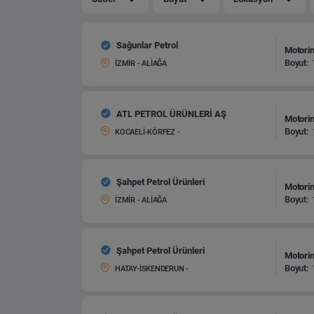
Sağunlar Petrol
Motorin
Boyut:
İZMİR - ALİAĞA
ATL PETROL ÜRÜNLERİ AŞ
Motorin
Boyut:
KOCAELİ-KÖRFEZ -
Şahpet Petrol Ürünleri
Motorin
Boyut:
İZMİR - ALİAĞA
Şahpet Petrol Ürünleri
Motorin
Boyut:
HATAY-İSKENDERUN -