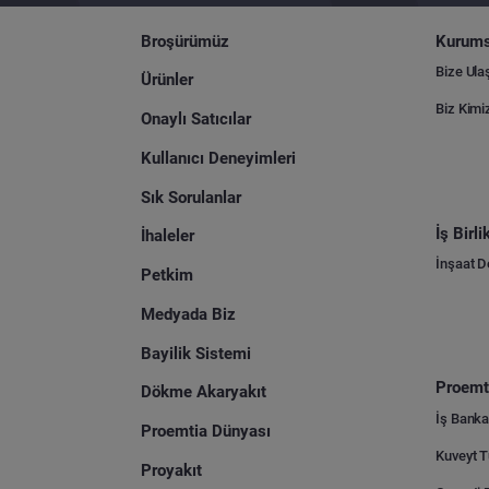
Broşürümüz
Kurums
Bize Ula
Ürünler
Biz Kimi
Onaylı Satıcılar
Kullanıcı Deneyimleri
Sık Sorulanlar
İş Birl
İhaleler
İnşaat 
Petkim
Medyada Biz
Bayilik Sistemi
Proemti
Dökme Akaryakıt
İş Banka
Proemtia Dünyası
Proyakıt