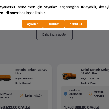
 - 1.000 Litre
1000.00
Kalite:
Standart
Daha fazla göster
Motorin Tanker - 33.000
Katkılı Motorin Kırka
Litre
24.000 Litre
Boyut
33000.00
Boyut
24000.00
Kalite
Standart
Kalite
V-Power
ENDİRLİK
MERSİN -
MEVLANA
AKARYAKIT
İZMİR - ALİAĞA
AKDENİZ
PETROL
A.Ş.
798.632,00 ₺/Adet
1.703.808,00 ₺/Adet