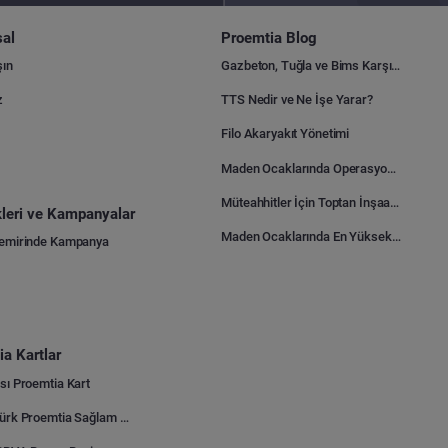
al
Proemtia Blog
şın
Gazbeton, Tuğla ve Bims Karşılaştırması: Hangisi Daha Avantajlı?
z
TTS Nedir ve Ne İşe Yarar?
Filo Akaryakıt Yönetimi
Maden Ocaklarında Operasyonel Verimlilik Nasıl Arttırılır?
Müteahhitler İçin Toptan İnşaat Malzemesi Satın Alma Rehberi
ikleri ve Kampanyalar
Maden Ocaklarında En Yüksek Gider Kalemleri Nelerdir?
Demirinde Kampanya
a Kartlar
sı Proemtia Kart
Kuveyt Türk Proemtia Sağlam Bayi Kart