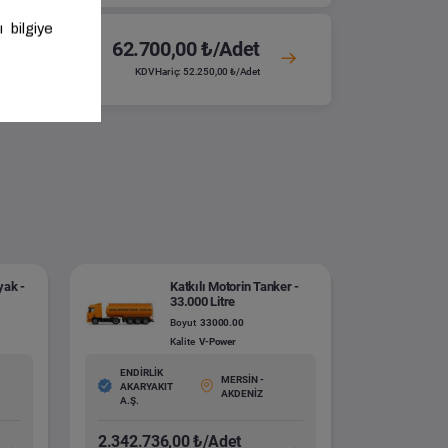
62.700,00 ₺/Adet
KDV Hariç: 52.250,00 ₺/Adet
yak -
Katkılı Motorin Tanker -
33.000 Litre
Boyut
33000.00
Kalite
V-Power
ENDİRLİK
MERSİN -
AKARYAKIT
AKDENİZ
A.Ş.
2.342.736,00 ₺/Adet