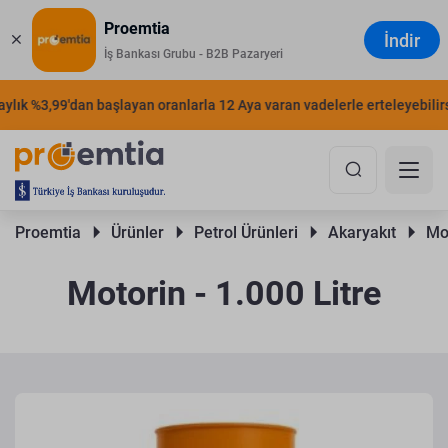
Proemtia
İndir
İş Bankası Grubu - B2B Pazaryeri
lık %3,99'dan başlayan oranlarla 12 Aya varan vadelerle erteleyebilirsin
Proemtia 
Ürünler 
Petrol Ürünleri 
Akaryakıt 
Mot
Motorin - 1.000 Litre