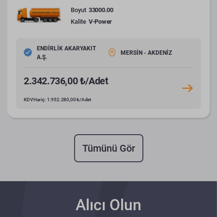
Boyut
33000.00
Kalite
V-Power
ENDİRLİK AKARYAKIT
MERSİN - AKDENİZ
A.Ş.
2.342.736,00 ₺/Adet
KDV Hariç: 1.952.280,00 ₺/Adet
Tümünü Gör
Alıcı Olun