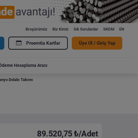
Broşürümüz
Biz Kimiz
Sık Sorulanlar
SKDM
EN
Proemtia Kartlar
Üye Ol / Giriş Yap
Ödeme Hesaplama Aracı
anyo Dolabı Takımı
89.520,75 ₺/Adet