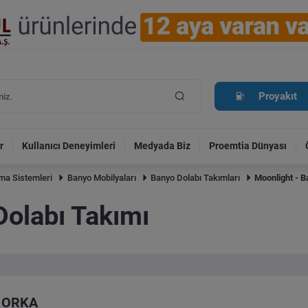
Proyakıt
r
Kullanıcı Deneyimleri
Medyada Biz
Proemtia Dünyası
tma Sistemleri
Banyo Mobilyaları
Banyo Dolabı Takımları
Moonlight - B
Dolabı Takımı
ORKA