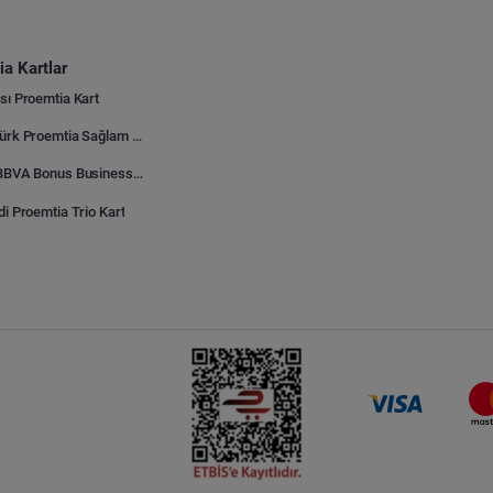
a Kartlar
sı Proemtia Kart
Kuveyt Türk Proemtia Sağlam Bayi Kart
Garanti BBVA Bonus Business Proemtia Bayi Kart
di Proemtia Trio Kart