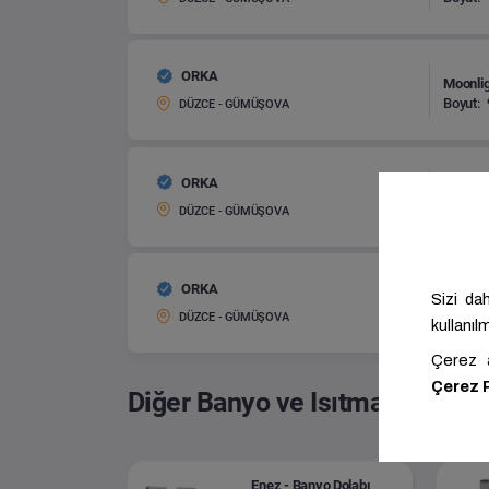
ORKA
Moonlig
Boyut:
DÜZCE - GÜMÜŞOVA
ORKA
Moonlig
Boyut:
DÜZCE - GÜMÜŞOVA
ORKA
Moonlig
Boyut:
DÜZCE - GÜMÜŞOVA
Diğer Banyo ve Isıtma Sistemle
Enez - Banyo Dolabı