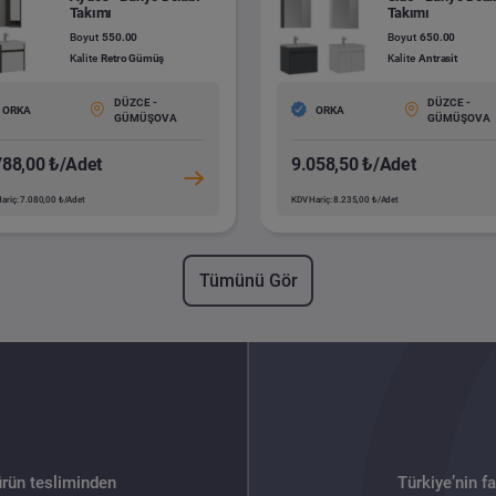
Takımı
Takımı
Boyut
550.00
Boyut
650.00
Kalite
Retro Gümüş
Kalite
Antrasit
DÜZCE -
DÜZCE -
ORKA
ORKA
GÜMÜŞOVA
GÜMÜŞOVA
788,00 ₺/Adet
9.058,50 ₺/Adet
ariç: 7.080,00 ₺/Adet
KDV Hariç: 8.235,00 ₺/Adet
Tümünü Gör
ürün tesliminden
Türkiye’nin f