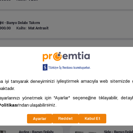
ht - Banyo Dolabı Takımı
900.00
Kalite:
Mat Antrasit
ht - Banyo Dolabı Takımı
1200.00
Kalite:
Vizon
ht - Banyo Dolabı Takımı
1200.00
Kalite:
Mat Antrasit
ri
Aydos - Banyo Dolabı
Side - Banyo Dola