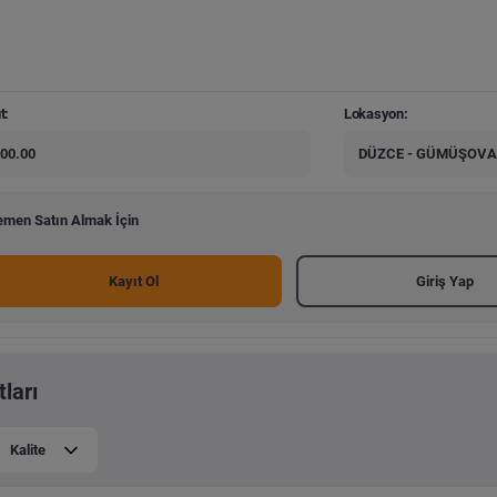
t:
Lokasyon:
00.00
DÜZCE - GÜMÜŞOVA
men Satın Almak İçin
Kayıt Ol
Giriş Yap
ları
Kalite