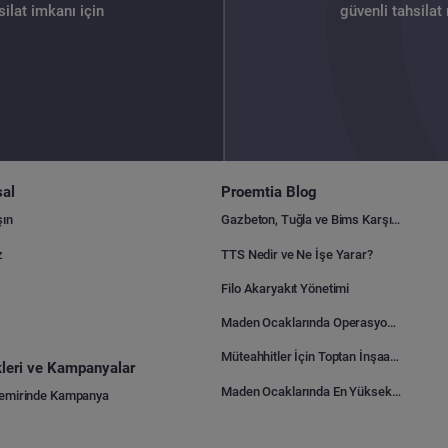
ilat imkanı için
güvenli tahsilat
al
Proemtia Blog
şın
Gazbeton, Tuğla ve Bims Karşılaştırması: Hangisi Daha Avantajlı?
z
TTS Nedir ve Ne İşe Yarar?
Filo Akaryakıt Yönetimi
Maden Ocaklarında Operasyonel Verimlilik Nasıl Arttırılır?
Müteahhitler İçin Toptan İnşaat Malzemesi Satın Alma Rehberi
ikleri ve Kampanyalar
Maden Ocaklarında En Yüksek Gider Kalemleri Nelerdir?
Demirinde Kampanya