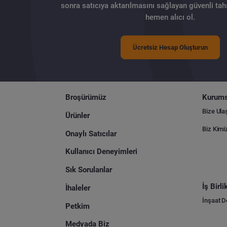
sonra satıcıya aktarılmasını sağlayan güvenli tahs
hemen alıcı ol.
Ücretsiz Hesap Oluşturun
Broşürümüz
Kurums
Bize Ula
Ürünler
Biz Kimi
Onaylı Satıcılar
Kullanıcı Deneyimleri
Sık Sorulanlar
İş Birl
İhaleler
İnşaat 
Petkim
Medyada Biz