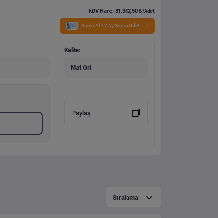
KDV Hariç: 81.382,50 ₺/Adet
Şimdi Al 12 Ay Sonra Öde!
Kalite:
Mat Gri
Paylaş
Sıralama