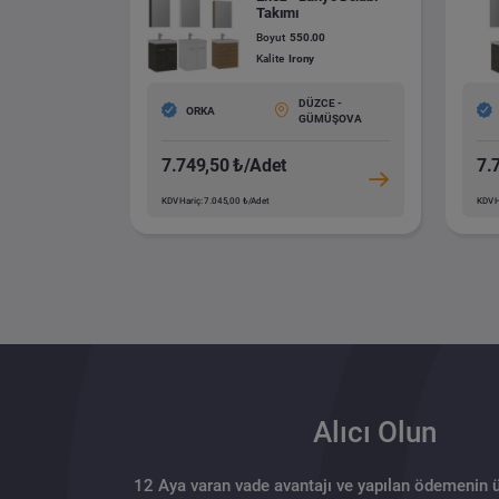
Takımı
Boyut
550.00
Kalite
Irony
DÜZCE -
ORKA
GÜMÜŞOVA
7.749,50 ₺/Adet
7.
KDV Hariç: 7.045,00 ₺/Adet
KDV H
Alıcı Olun
12 Aya varan vade avantajı ve yapılan ödemenin 