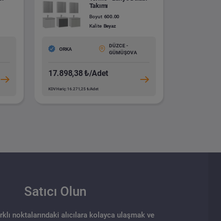
Takımı
Boyut
600.00
Kalite
Beyaz
DÜZCE -
ORKA
GÜMÜŞOVA
17.898,38 ₺/Adet
KDV Hariç: 16.271,25 ₺/Adet
Satıcı Olun
arklı noktalarındaki alıcılara kolayca ulaşmak ve