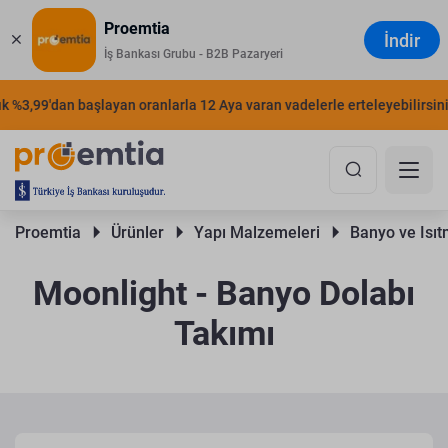
Proemtia
İndir
İş Bankası Grubu - B2B Pazaryeri
%3,99'dan başlayan oranlarla 12 Aya varan vadelerle erteleyebilirsiniz.
Proemtia 
Ürünler 
Yapı Malzemeleri 
Banyo ve Isıt
Moonlight - Banyo Dolabı
Takımı