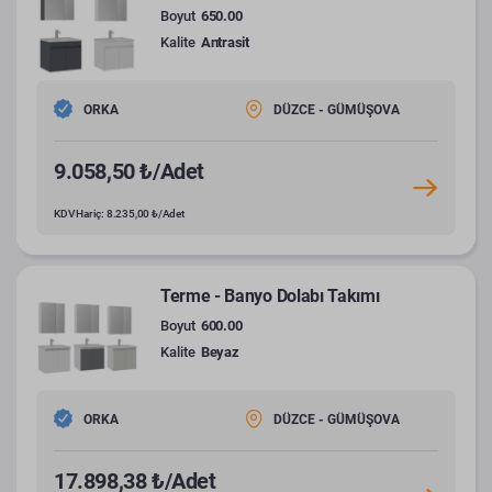
Boyut
650.00
Kalite
Antrasit
ORKA
DÜZCE - GÜMÜŞOVA
9.058,50 ₺/Adet
KDV Hariç: 8.235,00 ₺/Adet
Terme - Banyo Dolabı Takımı
Boyut
600.00
Kalite
Beyaz
ORKA
DÜZCE - GÜMÜŞOVA
17.898,38 ₺/Adet