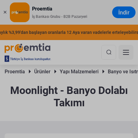
Proemtia
İndir
İş Bankası Grubu - B2B Pazaryeri
ık %3,99'dan başlayan oranlarla 12 Aya varan vadelerle erteleyebilirsini
Proemtia 
Ürünler 
Yapı Malzemeleri 
Banyo ve Isıt
Moonlight - Banyo Dolabı
Takımı