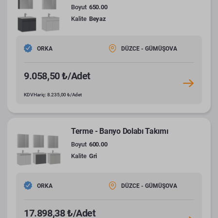
Boyut
650.00
Kalite
Beyaz
ORKA
DÜZCE - GÜMÜŞOVA
9.058,50 ₺/Adet
KDV Hariç: 8.235,00 ₺/Adet
Terme - Banyo Dolabı Takımı
Boyut
600.00
Kalite
Gri
ORKA
DÜZCE - GÜMÜŞOVA
17.898,38 ₺/Adet