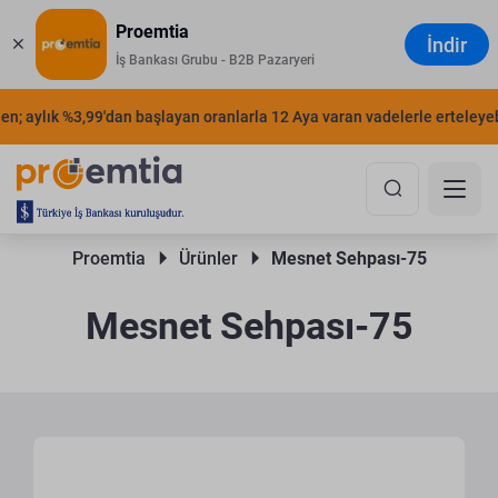
Proemtia
İndir
İş Bankası Grubu - B2B Pazaryeri
n; aylık %3,99'dan başlayan oranlarla 12 Aya varan vadelerle erteleyebil
Proemtia 
Ürünler 
Mesnet Sehpası-75
Mesnet Sehpası-75