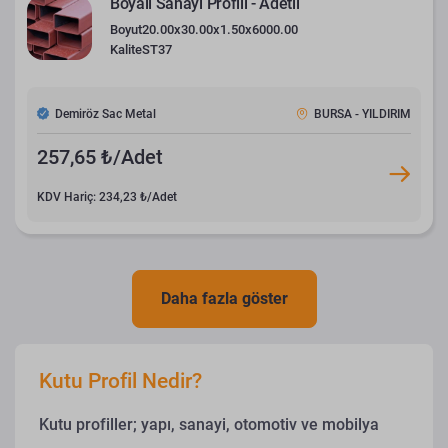
Boyalı Sanayi Profili - Adetli
Boyut
20.00x30.00x1.50x6000.00
Kalite
ST37
Demiröz Sac Metal
BURSA - YILDIRIM
257,65 ₺/Adet
KDV Hariç: 234,23 ₺/Adet
Daha fazla göster
Kutu Profil Nedir?
Kutu profiller; yapı, sanayi, otomotiv ve mobilya