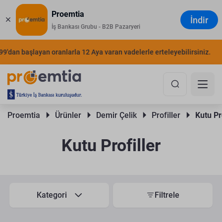
Proemtia
İndir
İş Bankası Grubu - B2B Pazaryeri
an başlayan oranlarla 12 Aya varan vadelerle erteleyebilirsiniz.
ŞIMD
Proemtia 
Ürünler 
Demir Çelik 
Profiller 
Kutu Pr
Kutu Profiller
Kategori
Filtrele