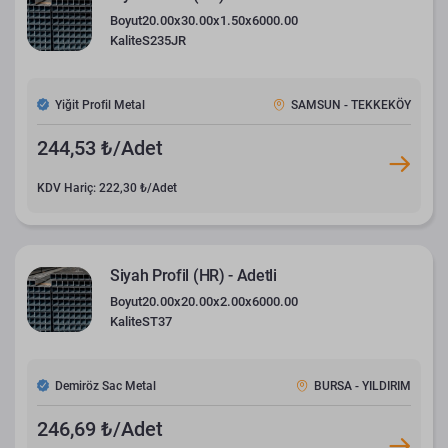
Boyut
20.00x30.00x1.50x6000.00
Kalite
S235JR
Yiğit Profil Metal
SAMSUN - TEKKEKÖY
244,53 ₺/Adet
KDV Hariç: 222,30 ₺/Adet
Siyah Profil (HR) - Adetli
Boyut
20.00x20.00x2.00x6000.00
Kalite
ST37
Demiröz Sac Metal
BURSA - YILDIRIM
246,69 ₺/Adet