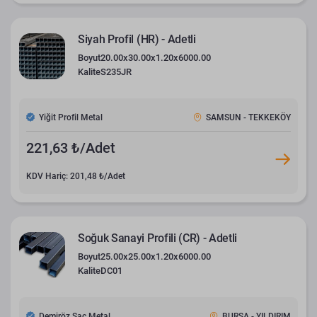
Siyah Profil (HR) - Adetli
Boyut
20.00x30.00x1.20x6000.00
Kalite
S235JR
Yiğit Profil Metal
SAMSUN - TEKKEKÖY
221,63 ₺/Adet
KDV Hariç: 201,48 ₺/Adet
Soğuk Sanayi Profili (CR) - Adetli
Boyut
25.00x25.00x1.20x6000.00
Kalite
DC01
Demiröz Sac Metal
BURSA - YILDIRIM