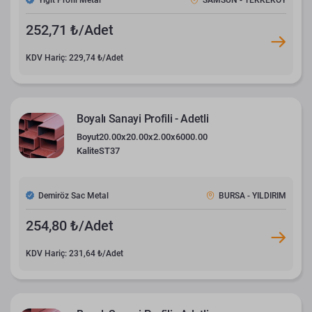
Yiğit Profil Metal
SAMSUN - TEKKEKÖY
252,71 ₺/Adet
KDV Hariç: 229,74 ₺/Adet
Boyalı Sanayi Profili - Adetli
Boyut
20.00x20.00x2.00x6000.00
Kalite
ST37
Demiröz Sac Metal
BURSA - YILDIRIM
254,80 ₺/Adet
KDV Hariç: 231,64 ₺/Adet