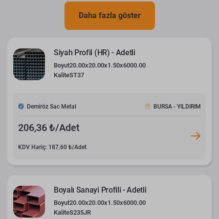
Daha fazla göster
Siyah Profil (HR) - Adetli
Boyut
20.00x20.00x1.50x6000.00
Kalite
ST37
Demiröz Sac Metal
BURSA - YILDIRIM
206,36 ₺/Adet
KDV Hariç: 187,60 ₺/Adet
Boyalı Sanayi Profili - Adetli
Boyut
20.00x20.00x1.50x6000.00
Kalite
S235JR