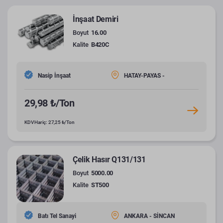
İnşaat Demiri
Boyut
16.00
Kalite
B420C
Nasip İnşaat
HATAY-PAYAS -
29,98 ₺/Ton
KDV Hariç: 27,25 ₺/Ton
Çelik Hasır Q131/131
Boyut
5000.00
Kalite
ST500
Batı Tel Sanayi
ANKARA - SİNCAN