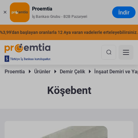
Proemtia
İndir
İş Bankası Grubu - B2B Pazaryeri
9'dan başlayan oranlarla 12 Aya varan vadelerle erteleyebilirsiniz.
Ş
Proemtia 
Ürünler 
Demir Çelik 
İnşaat Demiri ve Yap
Köşebent