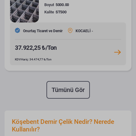
Boyut
5000.00
Kalite
ST500
Onurtaş Ticaret ve Demir
KOCAELİ -
37.922,25 ₺/Ton
KDV Hariç: 34.474,77 ₺/Ton
Tümünü Gör
Köşebent Demir Çelik Nedir? Nerede
Kullanılır?