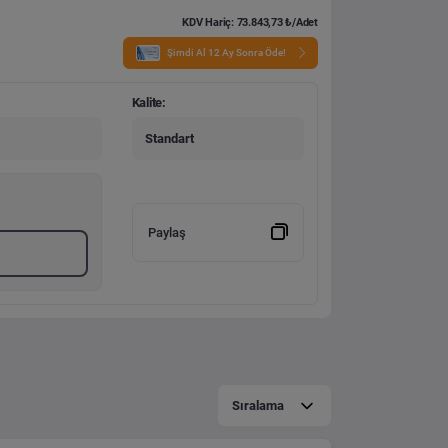
KDV Hariç: 73.843,73 ₺/Adet
Şimdi Al 12 Ay Sonra Öde!
Kalite:
Standart
Paylaş
Sıralama