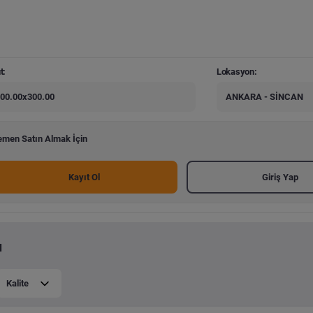
t:
Lokasyon:
00.00x300.00
ANKARA - SİNCAN
men Satın Almak İçin
Kayıt Ol
Giriş Yap
ı
Kalite