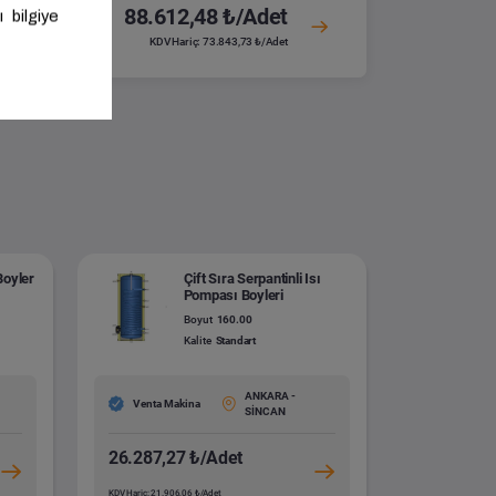
88.612,48 ₺/Adet
KDV Hariç: 73.843,73 ₺/Adet
Boyler
Çift Sıra Serpantinli Isı
Pompası Boyleri
Boyut
160.00
Kalite
Standart
ANKARA -
Venta Makina
SİNCAN
26.287,27 ₺/Adet
KDV Hariç: 21.906,06 ₺/Adet