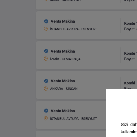
Venta Makina
Kombi T
Boyut:
İSTANBUL-AVRUPA - ESENYURT
Venta Makina
Kombi T
Boyut:
İZMİR - KEMALPAŞA
Venta Makina
Kombi T
Boyut:
ANKARA - SİNCAN
Venta Makina
Kombi T
Boyut:
İSTANBUL-AVRUPA - ESENYURT