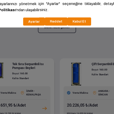
ek Serpantinli Boyler
1500.00x300.00
Kalite:
Standart
Daha fazla göster
Tek Sıra Serpantinli Isı
Çift Serpantinli 
Pompası Boyleri
Boyut
160.00
Boyut
160.00
Kalite
Standart
Kalite
Standart
İZMİR -
ANKARA -
Venta Makina
Venta Makina
KEMALPAŞA
SİNCAN
.651,95 ₺/Adet
20.226,05 ₺/Adet
ariç: 19.709,96 ₺/Adet
KDV Hariç: 16.855,04 ₺/Adet