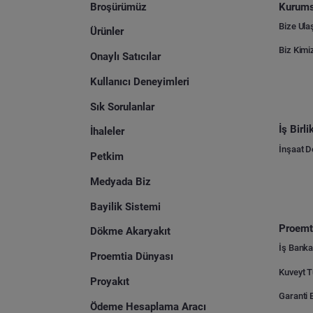
Broşürümüz
Kurums
Bize Ula
Ürünler
Biz Kimi
Onaylı Satıcılar
Kullanıcı Deneyimleri
Sık Sorulanlar
İş Birl
İhaleler
İnşaat 
Petkim
Medyada Biz
Bayilik Sistemi
Proemti
Dökme Akaryakıt
İş Banka
Proemtia Dünyası
Proyakıt
Ödeme Hesaplama Aracı