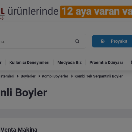
Proyakıt
r
Kullanıcı Deneyimleri
Medyada Biz
Proemtia Dünyası
istemleri
Boylerler
Kombi Boylerler
Kombi Tek Serpantinli Boyler
nli Boyler
Venta Makina