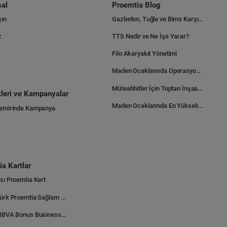
al
Proemtia Blog
şın
Gazbeton, Tuğla ve Bims Karşılaştırması: Hangisi Daha Avantajlı?
z
TTS Nedir ve Ne İşe Yarar?
Filo Akaryakıt Yönetimi
Maden Ocaklarında Operasyonel Verimlilik Nasıl Arttırılır?
Müteahhitler İçin Toptan İnşaat Malzemesi Satın Alma Rehberi
ikleri ve Kampanyalar
Maden Ocaklarında En Yüksek Gider Kalemleri Nelerdir?
Demirinde Kampanya
a Kartlar
sı Proemtia Kart
Kuveyt Türk Proemtia Sağlam Bayi Kart
Garanti BBVA Bonus Business Proemtia Bayi Kart