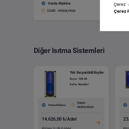
Venta Makina
Kombi T
Boyut:
İZMİR - KEMALPAŞA
Diğer Isıtma Sistemleri
Tek Serpantinli Boyler
Boyut
100.00
Kalite
Standart
İZMİR -
Venta Makina
KEMALPAŞA
14.626,00 ₺/Adet
23
KDV Hariç: 12.188,33 ₺/Adet
KDV H