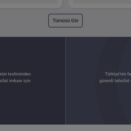
Tümünü Gör
ürün tesliminden
Türkiye’nin f
ilat imkanı için
güvenli tahsilat