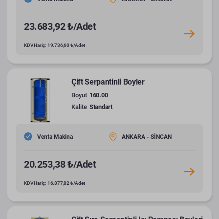
23.683,92 ₺/Adet
KDV Hariç: 19.736,60 ₺/Adet
Çift Serpantinli Boyler
Boyut
160.00
Kalite
Standart
Venta Makina
ANKARA - SİNCAN
20.253,38 ₺/Adet
KDV Hariç: 16.877,82 ₺/Adet