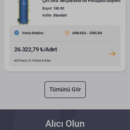
Çift Sıra Serpantinli Isı Pompası Boyleri
Boyut
160.00
Kalite
Standart
Venta Makina
ANKARA - SİNCAN
26.322,79 ₺/Adet
KDV Hariç: 21.935,66 ₺/Adet
Tümünü Gör
Alıcı Olun