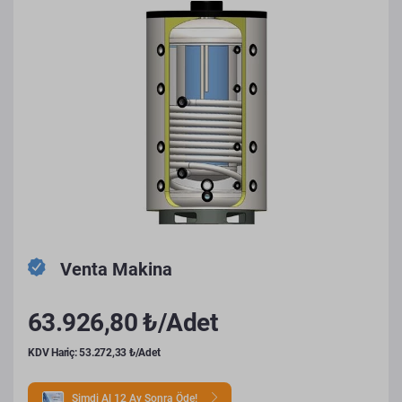
Venta Makina
63.926,80 ₺/Adet
KDV Hariç: 53.272,33 ₺/Adet
Şimdi Al 12 Ay Sonra Öde!