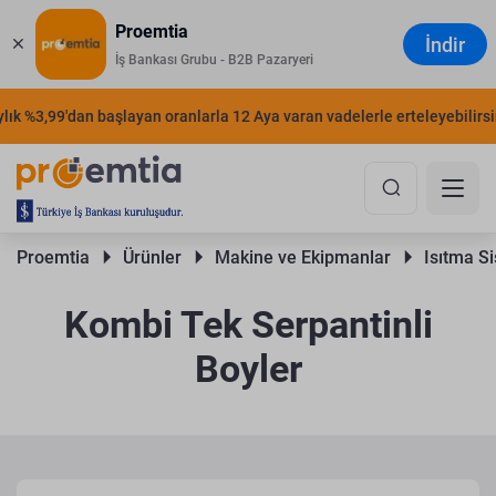
Proemtia
İndir
İş Bankası Grubu - B2B Pazaryeri
k %3,99'dan başlayan oranlarla 12 Aya varan vadelerle erteleyebilirsiniz
Proemtia 
Ürünler 
Makine ve Ekipmanlar 
Isıtma Si
Kombi Tek Serpantinli
Boyler