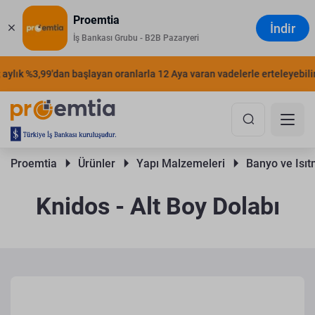
Proemtia
İndir
İş Bankası Grubu - B2B Pazaryeri
ylık %3,99'dan başlayan oranlarla 12 Aya varan vadelerle erteleyebilirsi
Proemtia 
Ürünler 
Yapı Malzemeleri 
Banyo ve Isıt
Knidos - Alt Boy Dolabı