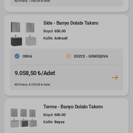
KDV Hariç: 7.080,00 ₺/Adet
Side - Banyo Dolabı Takımı
Boyut
650.00
Kalite
Antrasit
ORKA
DÜZCE - GÜMÜŞOVA
9.058,50 ₺/Adet
KDV Hariç: 8.235,00 ₺/Adet
Terme - Banyo Dolabı Takımı
Boyut
600.00
Kalite
Beyaz