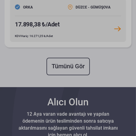
ORKA
DÜZCE - GÜMÜŞOVA
17.898,38 ₺/Adet
KDV Hariç: 16.271,25 ₺/Adet
Tümünü Gör
Alıcı Olun
12 Aya varan vade avantajı ve yapılan
ödemenin ürün tesliminden sonra satıcıya
aktarılmasını sağlayan güvenli tahsilat imkanı
için hemen alıcı ol.