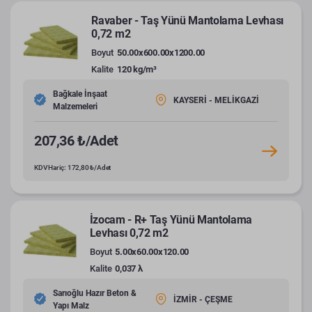
Ravaber - Taş Yünü Mantolama Levhası
0,72 m2
Boyut
50.00x600.00x1200.00
Kalite
120 kg/m³
Bağkale İnşaat
KAYSERİ - MELİKGAZİ
Malzemeleri
207,36 ₺/Adet
KDV Hariç: 172,80 ₺/Adet
İzocam - R+ Taş Yünü Mantolama
Levhası 0,72 m2
Boyut
5.00x60.00x120.00
Kalite
0,037 λ
Sarıoğlu Hazır Beton &
İZMİR - ÇEŞME
Yapı Malz