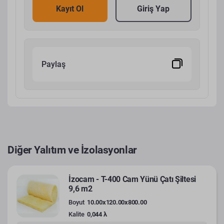
Kayıt Ol
Giriş Yap
Paylaş
Diğer Yalıtım ve İzolasyonlar
İzocam - T-400 Cam Yünü Çatı Şiltesi
9,6 m2
Boyut
10.00x120.00x800.00
Kalite
0,044 λ