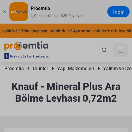
Proemtia
İndir
İş Bankası Grubu - B2B Pazaryeri
aylık %3,99'dan başlayan oranlarla 12 Aya varan vadelerle erteleyebilirs
Proemtia 
Ürünler 
Yapı Malzemeleri 
Yalıtım ve İzo
Knauf - Mineral Plus Ara
Bölme Levhası 0,72m2