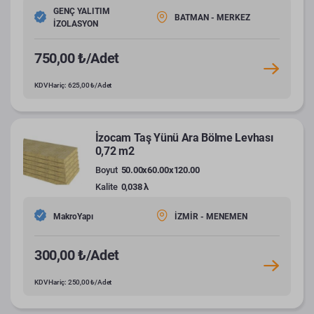
GENÇ YALITIM
BATMAN - MERKEZ
İZOLASYON
750,00 ₺/Adet
KDV Hariç: 625,00 ₺/Adet
İzocam Taş Yünü Ara Bölme Levhası
0,72 m2
Boyut
50.00x60.00x120.00
Kalite
0,038 λ
MakroYapı
İZMİR - MENEMEN
300,00 ₺/Adet
KDV Hariç: 250,00 ₺/Adet