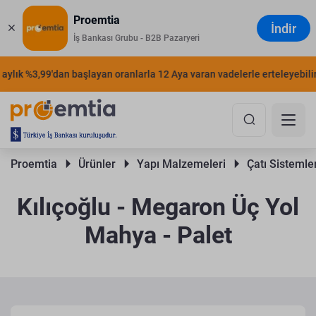
Proemtia
İndir
İş Bankası Grubu - B2B Pazaryeri
ylık %3,99'dan başlayan oranlarla 12 Aya varan vadelerle erteleyebilirsi
Proemtia 
Ürünler 
Yapı Malzemeleri 
Çatı Sistemler
Kılıçoğlu - Megaron Üç Yol
Mahya - Palet