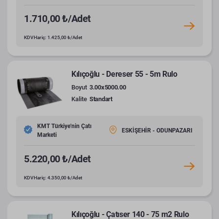
1.710,00 ₺/Adet
KDV Hariç: 1.425,00 ₺/Adet
Kılıçoğlu - Dereser 55 - 5m Rulo
Boyut
3.00x5000.00
Kalite
Standart
KMT Türkiye'nin Çatı
ESKİŞEHİR - ODUNPAZARI
Marketi
5.220,00 ₺/Adet
KDV Hariç: 4.350,00 ₺/Adet
Kılıçoğlu - Çatıser 140 - 75 m2 Rulo