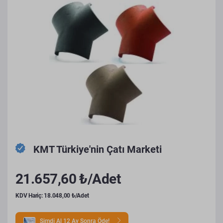
KMT Türkiye'nin Çatı Marketi
21.657,60 ₺/Adet
KDV Hariç: 18.048,00 ₺/Adet
Şimdi Al 12 Ay Sonra Öde!