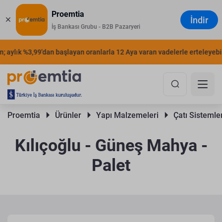
Proemtia
İndir
İş Bankası Grubu - B2B Pazaryeri
 aylık %3,99'dan başlayan oranlarla 12 Aya varan vadelerle erteleyebilir
Proemtia 
Ürünler 
Yapı Malzemeleri 
Çatı Sistemler
Kılıçoğlu - Güneş Mahya -
Palet