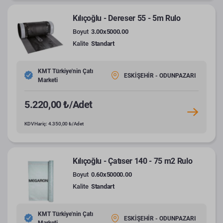
Kılıçoğlu - Dereser 55 - 5m Rulo
Boyut
3.00x5000.00
Kalite
Standart
KMT Türkiye'nin Çatı
ESKİŞEHİR - ODUNPAZARI
Marketi
5.220,00 ₺/Adet
KDV Hariç: 4.350,00 ₺/Adet
Kılıçoğlu - Çatıser 140 - 75 m2 Rulo
Boyut
0.60x50000.00
Kalite
Standart
KMT Türkiye'nin Çatı
ESKİŞEHİR - ODUNPAZARI