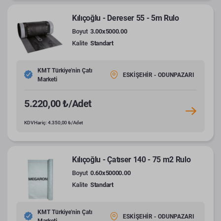
Kılıçoğlu - Dereser 55 - 5m Rulo
Boyut
3.00x5000.00
Kalite
Standart
KMT Türkiye'nin Çatı
ESKİŞEHİR - ODUNPAZARI
Marketi
5.220,00 ₺/Adet
KDV Hariç: 4.350,00 ₺/Adet
Kılıçoğlu - Çatıser 140 - 75 m2 Rulo
Boyut
0.60x50000.00
Kalite
Standart
KMT Türkiye'nin Çatı
ESKİŞEHİR - ODUNPAZARI