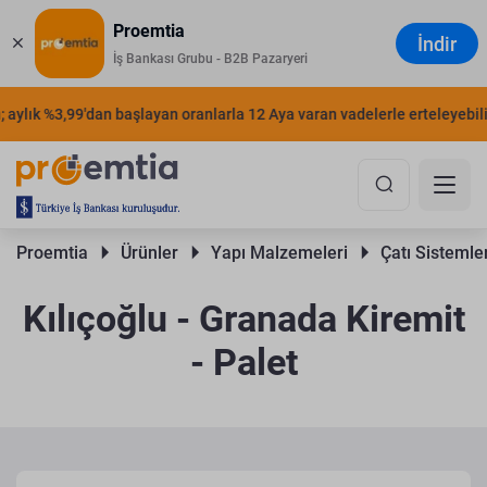
Proemtia
İndir
İş Bankası Grubu - B2B Pazaryeri
aylık %3,99'dan başlayan oranlarla 12 Aya varan vadelerle erteleyebilirs
Proemtia 
Ürünler 
Yapı Malzemeleri 
Çatı Sistemler
Kılıçoğlu - Granada Kiremit
- Palet