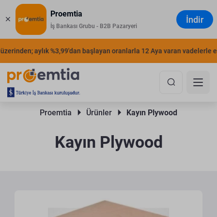
Proemtia
İndir
İş Bankası Grubu - B2B Pazaryeri
zerinden; aylık %3,99'dan başlayan oranlarla 12 Aya varan vadelerle erte
Proemtia 
Ürünler 
Kayın Plywood
Kayın Plywood