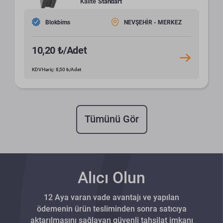
Kalite
Standart
Blokbims
NEVŞEHİR - MERKEZ
10,20 ₺/Adet
KDV Hariç: 8,50 ₺/Adet
Tümünü Gör
Alıcı Olun
12 Aya varan vade avantajı ve yapılan
ödemenin ürün tesliminden sonra satıcıya
aktarılmasını sağlayan güvenli tahsilat imkanı