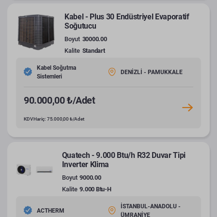
Kabel - Plus 30 Endüstriyel Evaporatif
Soğutucu
Boyut
30000.00
Kalite
Standart
Kabel Soğutma
DENİZLİ - PAMUKKALE
Sistemleri
90.000,00 ₺/Adet
KDV Hariç: 75.000,00 ₺/Adet
Quatech - 9.000 Btu/h R32 Duvar Tipi
Inverter Klima
Boyut
9000.00
Kalite
9.000 Btu-H
İSTANBUL-ANADOLU -
ACTHERM
ÜMRANİYE