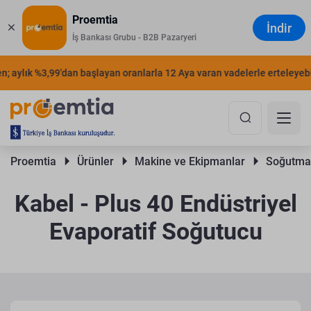
Proemtia
İndir
İş Bankası Grubu - B2B Pazaryeri
 aylık %3,99'dan başlayan oranlarla 12 Aya varan vadelerle erteleyebilir
Proemtia 
Ürünler 
Makine ve Ekipmanlar 
Soğutma 
Kabel - Plus 40 Endüstriyel
Evaporatif Soğutucu