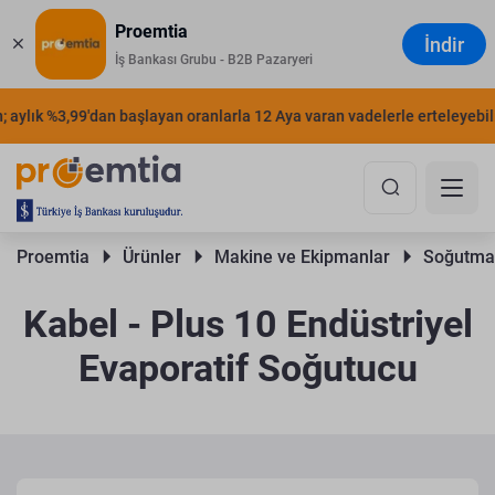
Proemtia
İndir
İş Bankası Grubu - B2B Pazaryeri
aylık %3,99'dan başlayan oranlarla 12 Aya varan vadelerle erteleyebilirs
Proemtia 
Ürünler 
Makine ve Ekipmanlar 
Soğutma 
Kabel - Plus 10 Endüstriyel
Evaporatif Soğutucu