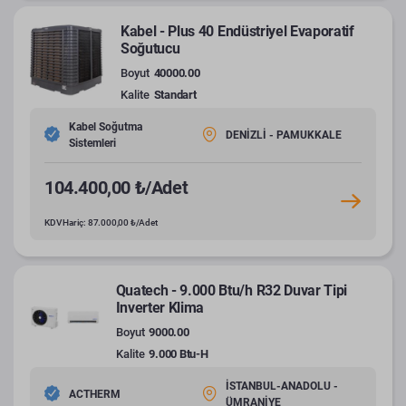
Kabel - Plus 40 Endüstriyel Evaporatif
Soğutucu
Boyut
40000.00
Kalite
Standart
Kabel Soğutma
DENİZLİ - PAMUKKALE
Sistemleri
104.400,00 ₺/Adet
KDV Hariç: 87.000,00 ₺/Adet
Quatech - 9.000 Btu/h R32 Duvar Tipi
Inverter Klima
Boyut
9000.00
Kalite
9.000 Btu-H
İSTANBUL-ANADOLU -
ACTHERM
ÜMRANİYE