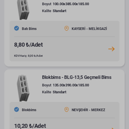
Boyut
100.00x385.00x185.00
Kalite
Standart
Batı Bims
KAYSERİ - MELİKGAZİ
8,80 ₺/Adet
KDV Hariç: 8,00 ₺/Adet
Blokbims - BLG-13,5 Geçmeli Bims
Boyut
135.00x390.00x185.00
Kalite
Standart
Blokbims
NEVŞEHİR - MERKEZ
10,20 ₺/Adet