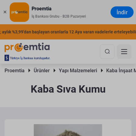
Proemtia
İndir
İş Bankası Grubu - B2B Pazaryeri
aylık %3,99'dan başlayan oranlarla 12 Aya varan vadelerle erteleyebilirs
Proemtia 
Ürünler 
Yapı Malzemeleri 
Kaba İnşaat 
Kaba Sıva Kumu