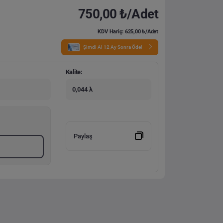
750,00 ₺/Adet
KDV Hariç: 625,00 ₺/Adet
Şimdi Al 12 Ay Sonra Öde!
Kalite:
0,044 λ
Paylaş