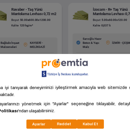
Ravaber - Taş Yünü
İzocam - R+ Taş Yünü
Mantolama Levhası 0,72 m2
Mantolama Levhası 0,
Boyut
50.00x600.00x1200.00
Boyut
5.00x60.00x120.00
Kalite
120 kg/m³
Kalite
0,037 λ
Sarıoğlu Hazır
Bağkale İnşaat
KAYSERİ -
Beton & Yapı
İZMİR - ÇEŞ
Malzemeleri
MELİKGAZİ
Malz
7,36 ₺/Adet
937,50 ₺/Adet
ariç: 172,80 ₺/Adet
KDV Hariç: 781,25 ₺/Adet
Tümünü Gör