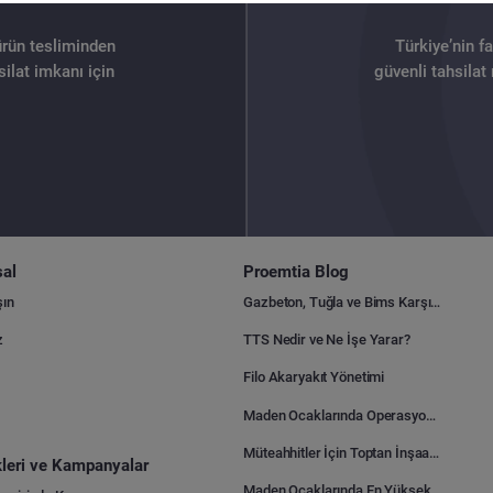
ürün tesliminden
Türkiye’nin f
ilat imkanı için
güvenli tahsilat
al
Proemtia Blog
şın
Gazbeton, Tuğla ve Bims Karşılaştırması: Hangisi Daha Avantajlı?
z
TTS Nedir ve Ne İşe Yarar?
Filo Akaryakıt Yönetimi
Maden Ocaklarında Operasyonel Verimlilik Nasıl Arttırılır?
Müteahhitler İçin Toptan İnşaat Malzemesi Satın Alma Rehberi
ikleri ve Kampanyalar
Maden Ocaklarında En Yüksek Gider Kalemleri Nelerdir?