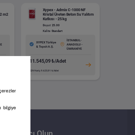
Xypex - Admix C-1000 NF
72 m2
Kristal Üreten Beton Su Yalıtım
Katkısı - 25 kg
Boyut
25.00
Kalite
Standart
İSTANBUL-
XYPEX Türkiye
ME
ANADOLU -
& Topsit A.Ş.
ÜMRANİYE
11.545,09 ₺/Adet
KDV Hariç: 9.620,91 ₺/Adet
Satıcı Olun