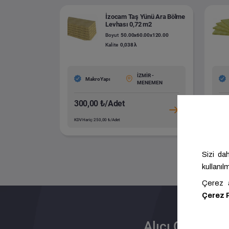
İzocam Taş Yünü Ara Bölme
Levhası 0,72 m2
Boyut
50.00x60.00x120.00
Kalite
0,038 λ
İZMİR -
MakroYapı
MENEMEN
300,00 ₺/Adet
20
KDV Hariç: 250,00 ₺/Adet
KDV H
Alıcı Olun