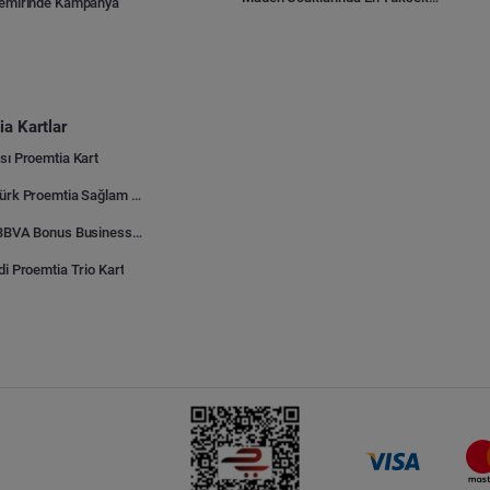
Demirinde Kampanya
a Kartlar
sı Proemtia Kart
Kuveyt Türk Proemtia Sağlam Bayi Kart
Garanti BBVA Bonus Business Proemtia Bayi Kart
di Proemtia Trio Kart