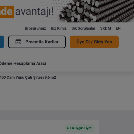
Broşürümüz
Biz Kimiz
Sık Sorulanlar
SKDM
EN
Proemtia Kartlar
Üye Ol / Giriş Yap
Ödeme Hesaplama Aracı
400 Cam Yünü Çatı Şiltesi 9,6 m2
En Uygun Fiyat