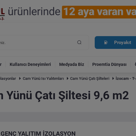
Proyakıt
r
Kullanıcı Deneyimleri
Medyada Biz
Proemtia Dünyası
olasyonlar
Cam Yünü Isı Yalıtımları
Cam Yünü Çatı Şilteleri
İzocam - T-
 Yünü Çatı Şiltesi 9,6 m2
GENÇ YALITIM İZOLASYON