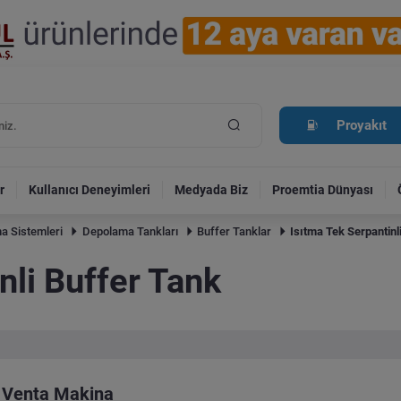
Proyakıt
r
Kullanıcı Deneyimleri
Medyada Biz
Proemtia Dünyası
a Sistemleri
Depolama Tankları
Buffer Tanklar
Isıtma Tek Serpantinl
nli Buffer Tank
Venta Makina