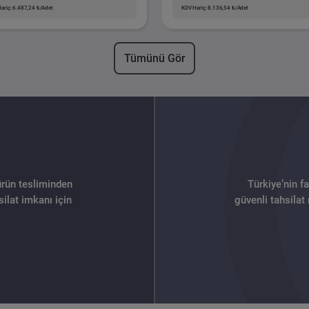
ariç: 6.487,24 ₺/Adet
KDV Hariç: 8.136,54 ₺/Adet
Tümünü Gör
ürün tesliminden
Türkiye’nin f
ilat imkanı için
güvenli tahsilat