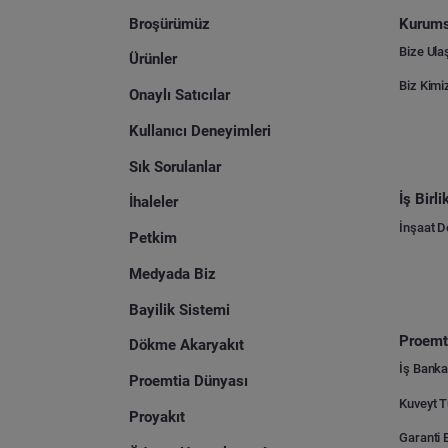
Broşürümüz
Kurums
Bize Ula
Ürünler
Biz Kimi
Onaylı Satıcılar
Kullanıcı Deneyimleri
Sık Sorulanlar
İş Birl
İhaleler
İnşaat 
Petkim
Medyada Biz
Bayilik Sistemi
Proemti
Dökme Akaryakıt
İş Banka
Proemtia Dünyası
Proyakıt