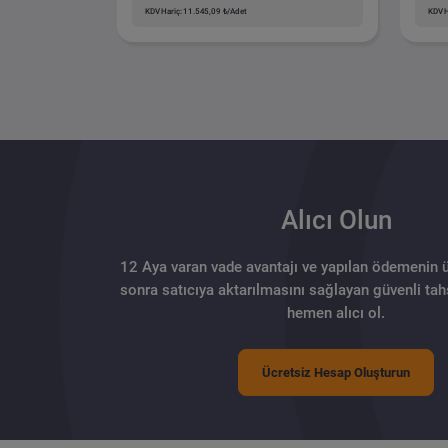
KDV Hariç: 11.545,09 ₺/Adet
KDV H
Alıcı Olun
12 Aya varan vade avantajı ve yapılan ödemenin 
sonra satıcıya aktarılmasını sağlayan güvenli tahs
hemen alıcı ol.
Ücretsiz Hesap Oluşturun