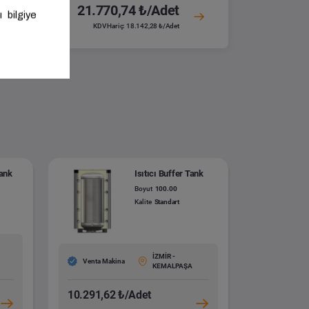
21.770,74 ₺/Adet
KDV Hariç: 18.142,28 ₺/Adet
Tank
Isıtıcı Buffer Tank
Boyut
100.00
Kalite
Standart
İZMİR -
Venta Makina
KEMALPAŞA
10.291,62 ₺/Adet