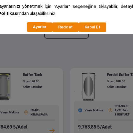
Tek Serpantinli Buffer Tank
300.00
Kalite:
Standart
Daha fazla göster
Buffer Tank
Perdeli Buffer 
Boyut
40.00
Boyut
100.00
Kalite
Standart
Kalite
Standart
İSTANBUL-
İZMİR -
Venta Makina
AVRUPA -
Venta Makina
KEMALPAŞA
ESENYURT
784,69 ₺/Adet
9.763,85 ₺/Adet