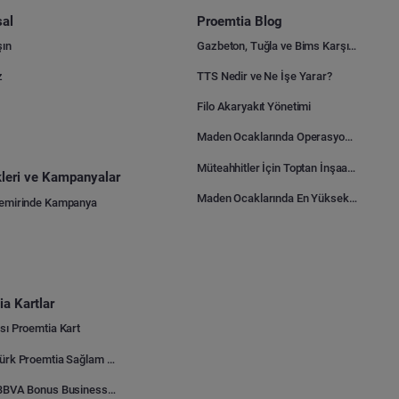
al
Proemtia Blog
şın
Gazbeton, Tuğla ve Bims Karşılaştırması: Hangisi Daha Avantajlı?
z
TTS Nedir ve Ne İşe Yarar?
Filo Akaryakıt Yönetimi
Maden Ocaklarında Operasyonel Verimlilik Nasıl Arttırılır?
Müteahhitler İçin Toptan İnşaat Malzemesi Satın Alma Rehberi
ikleri ve Kampanyalar
Maden Ocaklarında En Yüksek Gider Kalemleri Nelerdir?
Demirinde Kampanya
a Kartlar
sı Proemtia Kart
Kuveyt Türk Proemtia Sağlam Bayi Kart
Garanti BBVA Bonus Business Proemtia Bayi Kart