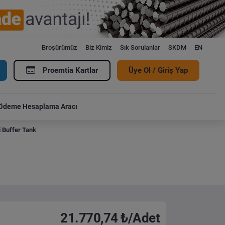
Broşürümüz
Biz Kimiz
Sık Sorulanlar
SKDM
EN
Proemtia Kartlar
Üye Ol / Giriş Yap
Ödeme Hesaplama Aracı
i Buffer Tank
21.770,74 ₺/Adet