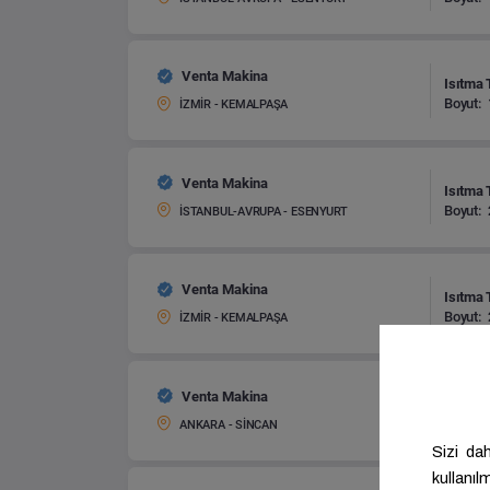
Venta Makina
Isıtma 
Boyut:
İZMİR - KEMALPAŞA
Venta Makina
Isıtma 
Boyut:
İSTANBUL-AVRUPA - ESENYURT
Venta Makina
Isıtma 
Boyut:
İZMİR - KEMALPAŞA
Venta Makina
Isıtma 
Boyut:
ANKARA - SİNCAN