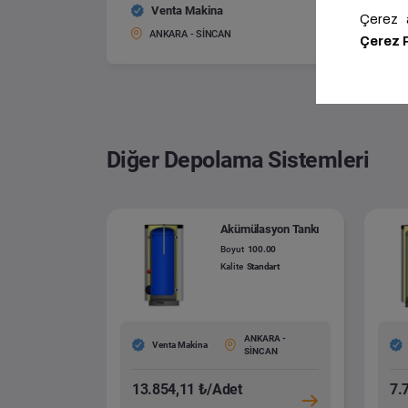
Venta Makina
Isıtma 
Boyut:
ANKARA - SİNCAN
Diğer Depolama Sistemleri
Akümülasyon Tankı
Boyut
100.00
Kalite
Standart
ANKARA -
Venta Makina
SİNCAN
13.854,11 ₺/Adet
7.