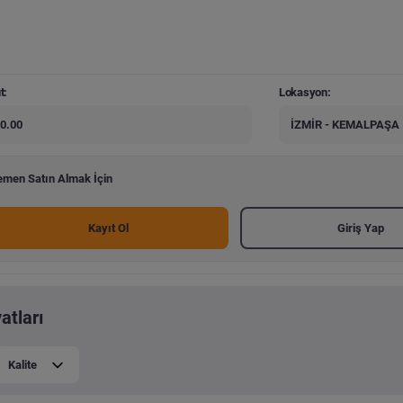
t:
Lokasyon:
0.00
İZMİR - KEMALPAŞA
men Satın Almak İçin
Kayıt Ol
Giriş Yap
atları
Kalite