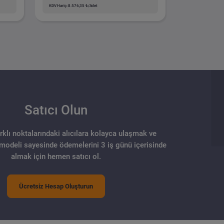
KDV Hariç: 8.576,35 ₺/Adet
Satıcı Olun
arklı noktalarındaki alıcılara kolayca ulaşmak ve
 modeli sayesinde ödemelerini 3 iş günü içerisinde
almak için hemen satıcı ol.
Ücretsiz Hesap Oluşturun