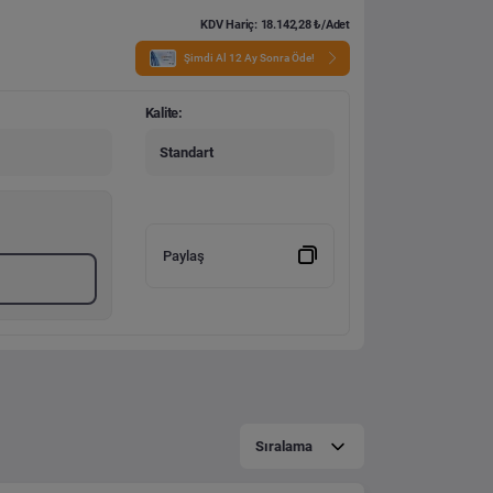
KDV Hariç: 18.142,28 ₺/Adet
Şimdi Al 12 Ay Sonra Öde!
Kalite:
Standart
Paylaş
Sıralama