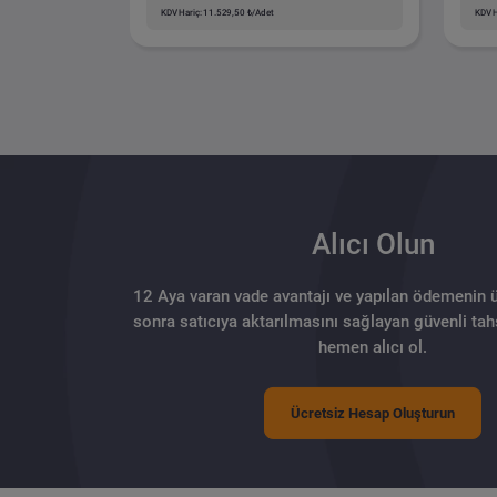
KDV Hariç: 11.529,50 ₺/Adet
KDV H
Alıcı Olun
12 Aya varan vade avantajı ve yapılan ödemenin 
sonra satıcıya aktarılmasını sağlayan güvenli tahs
hemen alıcı ol.
Ücretsiz Hesap Oluşturun