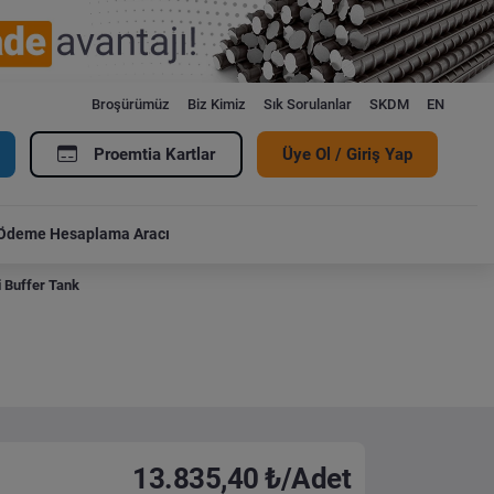
Broşürümüz
Biz Kimiz
Sık Sorulanlar
SKDM
EN
Proemtia Kartlar
Üye Ol / Giriş Yap
Ödeme Hesaplama Aracı
i Buffer Tank
13.835,40 ₺/Adet