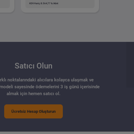
KDV Hariç: 8.564,77 ₺/Adet
Satıcı Olun
arklı noktalarındaki alıcılara kolayca ulaşmak ve
 modeli sayesinde ödemelerini 3 iş günü içerisinde
almak için hemen satıcı ol.
Ücretsiz Hesap Oluşturun