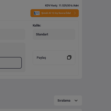
KDV Hariç: 11.529,50 ₺/Adet
Şimdi Al 12 Ay Sonra Öde!
Kalite:
Standart
Paylaş
Sıralama