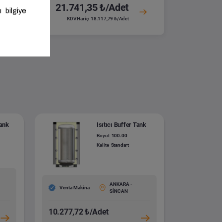
21.741,35 ₺/Adet
KDV Hariç: 18.117,79 ₺/Adet
Tank
Isıtıcı Buffer Tank
Boyut
100.00
Kalite
Standart
ANKARA -
Venta Makina
SİNCAN
10.277,72 ₺/Adet