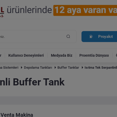
Proyakıt
r
Kullanıcı Deneyimleri
Medyada Biz
Proemtia Dünyası
a Sistemleri
Depolama Tankları
Buffer Tanklar
Isıtma Tek Serpantinl
nli Buffer Tank
Venta Makina