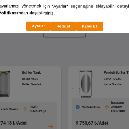
Tek Serpantinli Buffer Tank
300.00
Kalite:
Standart
Daha fazla göster
Buffer Tank
Perdeli Buffer 
Boyut
40.00
Boyut
100.00
Kalite
Standart
Kalite
Standart
İSTANBUL-
İZMİR -
Venta Makina
AVRUPA -
Venta Makina
KEMALPAŞA
ESENYURT
774,18 ₺/Adet
9.750,67 ₺/Adet