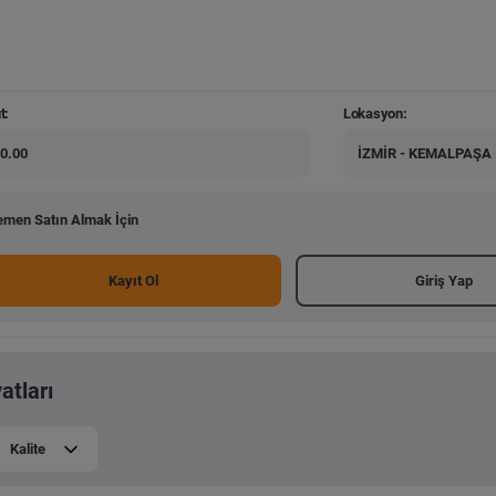
t:
Lokasyon:
0.00
İZMİR - KEMALPAŞA
men Satın Almak İçin
Kayıt Ol
Giriş Yap
atları
Kalite