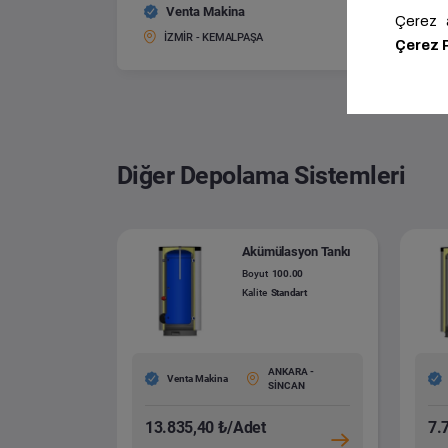
Venta Makina
Isıtma 
Boyut:
İZMİR - KEMALPAŞA
Diğer Depolama Sistemleri
Akümülasyon Tankı
Boyut
100.00
Kalite
Standart
ANKARA -
Venta Makina
SİNCAN
13.835,40 ₺/Adet
7.