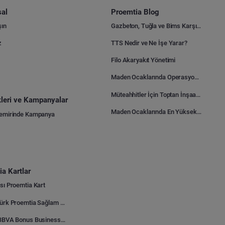
al
Proemtia Blog
şın
Gazbeton, Tuğla ve Bims Karşılaştırması: Hangisi Daha Avantajlı?
z
TTS Nedir ve Ne İşe Yarar?
Filo Akaryakıt Yönetimi
Maden Ocaklarında Operasyonel Verimlilik Nasıl Arttırılır?
Müteahhitler İçin Toptan İnşaat Malzemesi Satın Alma Rehberi
ikleri ve Kampanyalar
Maden Ocaklarında En Yüksek Gider Kalemleri Nelerdir?
Demirinde Kampanya
a Kartlar
sı Proemtia Kart
Kuveyt Türk Proemtia Sağlam Bayi Kart
Garanti BBVA Bonus Business Proemtia Bayi Kart