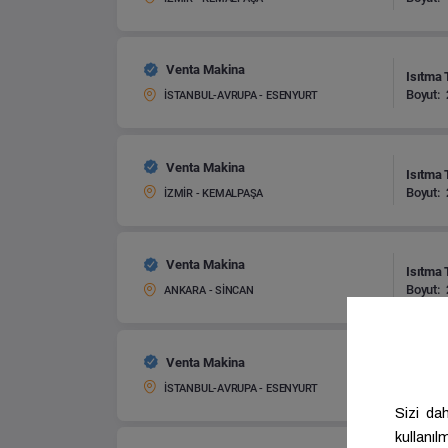
Venta Makina
Isıtma 
Boyut:
İSTANBUL-AVRUPA - ESENYURT
Venta Makina
Isıtma 
Boyut:
İZMİR - KEMALPAŞA
Venta Makina
Isıtma 
Boyut:
ANKARA - SİNCAN
Venta Makina
Isıtma 
Boyut:
İSTANBUL-AVRUPA - ESENYURT