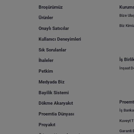
Broşürümüz
Kurums
Bize Ula
Ürünler
Biz Kimi
Onaylı Satıcılar
Kullanıcı Deneyimleri
Sık Sorulanlar
İş Birl
İhaleler
İnşaat 
Petkim
Medyada Biz
Bayilik Sistemi
Proemti
Dökme Akaryakıt
İş Banka
Proemtia Dünyası
Proyakıt