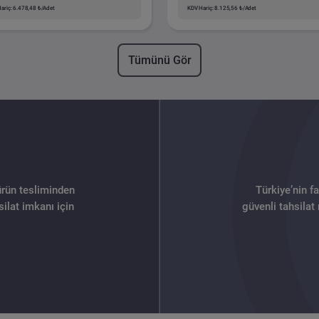
ariç: 6.478,48 ₺/Adet
KDV Hariç: 8.125,56 ₺/Adet
Tümünü Gör
ürün tesliminden
Türkiye’nin f
ilat imkanı için
güvenli tahsilat