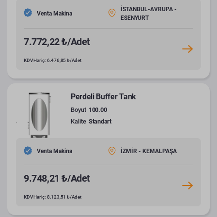
İSTANBUL-AVRUPA -
Venta Makina
ESENYURT
7.772,22 ₺/Adet
KDV Hariç: 6.476,85 ₺/Adet
Perdeli Buffer Tank
Boyut
100.00
Kalite
Standart
Venta Makina
İZMİR - KEMALPAŞA
9.748,21 ₺/Adet
KDV Hariç: 8.123,51 ₺/Adet