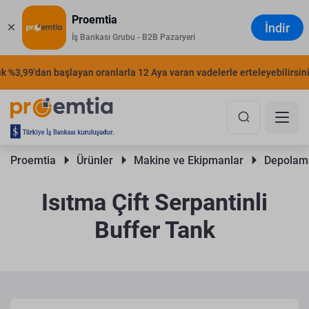
Proemtia
İndir
İş Bankası Grubu - B2B Pazaryeri
%3,99'dan başlayan oranlarla 12 Aya varan vadelerle erteleyebilirsiniz.
Proemtia 
Ürünler 
Makine ve Ekipmanlar 
Depolama
Isıtma Çift Serpantinli
Buffer Tank