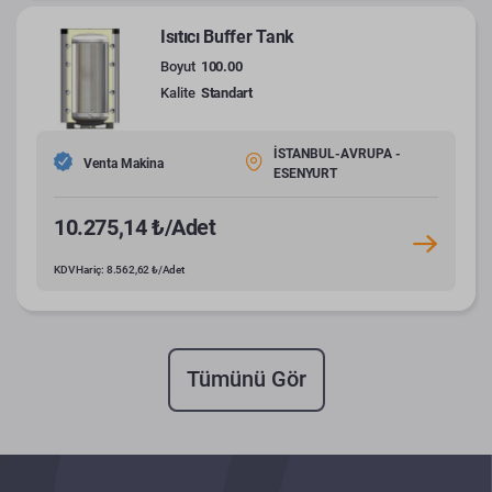
Isıtıcı Buffer Tank
Boyut
100.00
Kalite
Standart
İSTANBUL-AVRUPA -
Venta Makina
ESENYURT
10.275,14 ₺/Adet
KDV Hariç: 8.562,62 ₺/Adet
Tümünü Gör