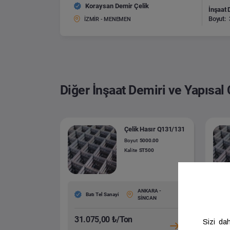
Koraysan Demir Çelik
İnşaat 
Boyut:
İZMİR - MENEMEN
Diğer İnşaat Demiri ve Yapısal 
Çelik Hasır Q131/131
Boyut
5000.00
Kalite
ST500
ANKARA -
Batı Tel Sanayi
SİNCAN
31.075,00 ₺/Ton
31