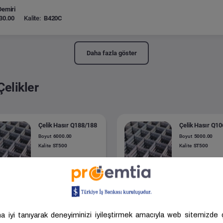
Demiri
30.00
Kalite:
B420C
Daha fazla göster
Çelikler
Çelik Hasır Q188/188
Çelik Hasır Q1
Boyut
6000.00
Boyut
5000.00
Kalite
ST500
Kalite
ST500
Onurtaş
ANKARA -
Ticaret ve
KOCAELİ -
Batı Tel Sanayi
SİNCAN
Demir
.075,00 ₺/Ton
37.922,89 ₺/Ton