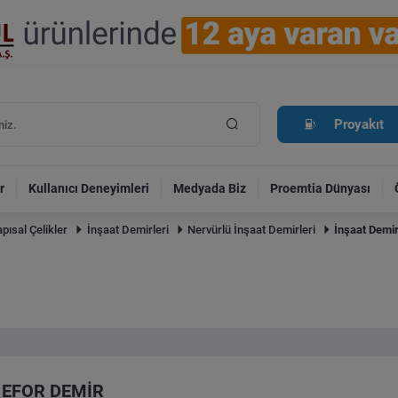
Proyakıt
r
Kullanıcı Deneyimleri
Medyada Biz
Proemtia Dünyası
pısal Çelikler
İnşaat Demirleri
Nervürlü İnşaat Demirleri
İnşaat Demir
EFOR DEMİR