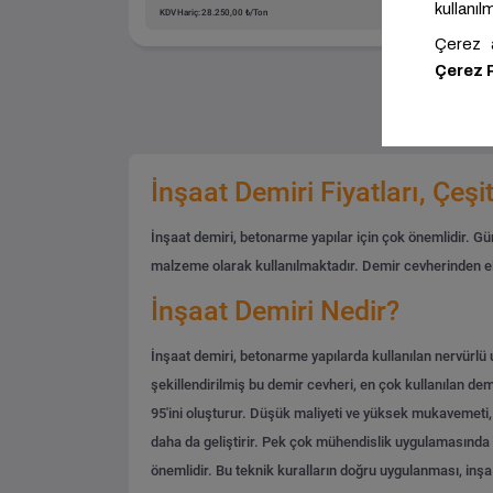
KDV Hariç: 28.250,00 ₺/Ton
KDV H
İnşaat Demiri Fiyatları, Çeşit
İnşaat demiri, betonarme yapılar için çok önemlidir. Gün
malzeme olarak kullanılmaktadır.
Demir cevherinden eld
İnşaat Demiri Nedir?
İnşaat demiri, betonarme yapılarda kullanılan nervürlü 
şekillendirilmiş bu demir cevheri, en çok kullanılan demi
95'ini oluşturur. Düşük maliyeti ve yüksek mukavemeti, d
daha da geliştirir. Pek çok mühendislik uygulamasında k
önemlidir. Bu teknik kuralların doğru uygulanması, inşa e