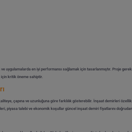
rda ve uygulamalarda en iyi performansı sağlamak için tasarlanmıştır. Proje gerek
için kritik öneme sahiptir.
rı
kaliteye, çapına ve uzunluğuna göre farklılık gösterebilir. İnşaat demirleri özellikl
eri, piyasa talebi ve ekonomik koşullar güncel inşaat demiri fiyatlarını doğrudan 