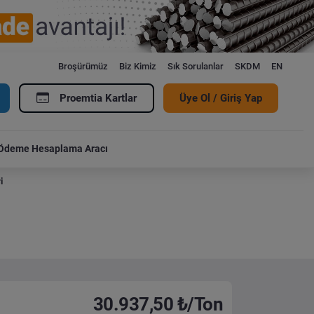
Broşürümüz
Biz Kimiz
Sık Sorulanlar
SKDM
EN
Proemtia Kartlar
Üye Ol / Giriş Yap
Ödeme Hesaplama Aracı
i
30.937,50 ₺/Ton