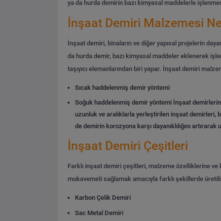
ya da hurda demirin bazı kimyasal maddelerle işlenmesi
İnşaat Demiri Malzemesi Ne
İnşaat demiri, binaların ve diğer yapısal projelerin daya
da hurda demir, bazı kimyasal maddeler eklenerek işleni
taşıyıcı elemanlarından biri yapar.
İnşaat demiri malzem
Sıcak haddelenmiş demir yöntemi
Soğuk haddelenmiş demir yöntemi
İnşaat demirlerin
uzunluk ve aralıklarla yerleştirilen inşaat demirleri,
de demirin korozyona karşı dayanıklılığını artırarak
İnşaat Demiri Çeşitleri
Farklı inşaat demiri çeşitleri, malzeme özelliklerine ve 
mukavemeti sağlamak amacıyla farklı şekillerde üretilir
Karbon Çelik Demiri
Sac Metal Demiri