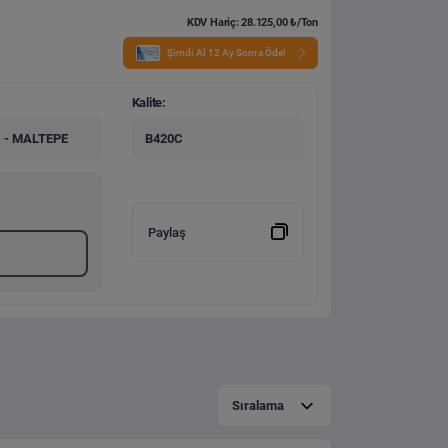
KDV Hariç: 28.125,00 ₺/Ton
Şimdi Al 12 Ay Sonra Öde!
Kalite:
 - MALTEPE
B420C
Paylaş
Sıralama