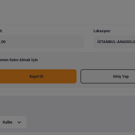
t:
Lokasyon:
.00
İSTANBUL-ANADOLU
men Satın Almak İçin
Kayıt Ol
Giriş Yap
Kalite