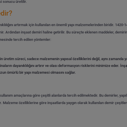
 sonucu üretilir.
dir?
nıklılığını artırmak için kullanılan en önemli yapı malzemelerinden biridir. 1420-
r. Ardından inşaat demiri haline getirilir. Bu süreçte eklenen maddeler, demirin
esinde tercih edilen yöntemler:
in üretim süreci, sadece malzemenin yapısal özelliklerini değil, aynı zamanda ya
 binaların dayanıklılığını artırır ve olası deformasyon risklerini minimize eder. İn
 uzun ömürlü bir yapı malzemesi olmasını sağlar.
kullanım amaçlarına göre çeşitli alanlarda tercih edilmektedir. Bu demirler, yapıla
. Malzeme özelliklerine göre inşaatlarda yaygın olarak kullanılan demir çeşitleri