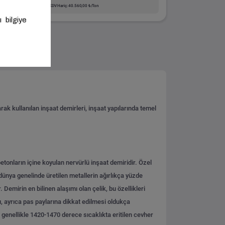
KDV Hariç: 40.560,00 ₺/Ton
rak kullanılan inşaat demirleri, inşaat yapılarında temel
tonların içine koyulan nervürlü inşaat demiridir. Özel
ünya genelinde üretilen metallerin ağırlıkça yüzde
Demirin en bilinen alaşımı olan çelik, bu özellikleri
, ayrıca pas paylarına dikkat edilmesi oldukça
, genellikle 1420-1470 derece sıcaklıkta eritilen cevher