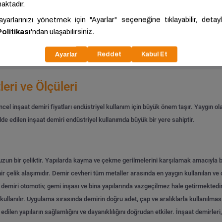
ariç: 28.250,00 ₺/Ton
KDV Hariç: 34.475,35 ₺/Ton
Tümünü Gör
leri ve Ölçüleri
cel inşaat demiri fiyatları endüstriyel kullanım için büyük önem taşır. Yaygın ola
e edilen inşaat demiri endüstriyel kullanımda büyük bir yere sahiptir.
uzun bir çeliktir. Yapılarda kayma ve çekme gerilmelerini karşılamak amacıyla be
r çelik alaşımıdır.
Demir cevheri tüm metaller arasında en yaygın kullanılan ve d
emiri otomotiv, gemi inşası ve bina yapılarında vazgeçilmez hale getirmektedir. 
ullanılır.
Uygulama sırasında demirin doğru adet, çap ve aralıklarla kullanılması
dilen yapıların sağlamlığını ve dayanıklılığını doğrudan etkiler. İnşaat demirleri