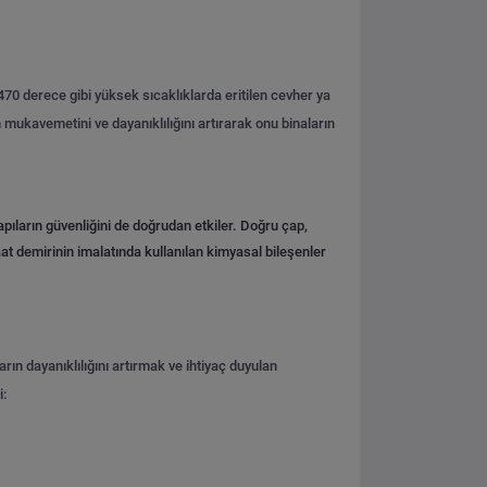
1470 derece gibi yüksek sıcaklıklarda eritilen cevher ya
 mukavemetini ve dayanıklılığını artırarak onu binaların
pıların güvenliğini de doğrudan etkiler. Doğru çap,
şaat demirinin imalatında kullanılan kimyasal bileşenler
rın dayanıklılığını artırmak ve ihtiyaç duyulan
: