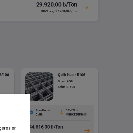
29.920,00 ₺/Ton
KDV Hariç: 27.200,00 ₺/Ton
06/106
Çelik Hasır R106
Boyut
4.50
Kalite
ST500
Ersa Demir
DENİZLİ -
Çelik
MERKEZEFENDİ
44.616,00 ₺/Ton