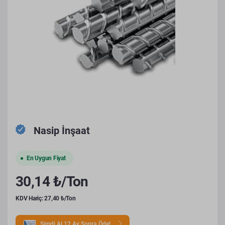
Nasip İnşaat
En Uygun Fiyat
30,14 ₺/Ton
KDV Hariç: 27,40 ₺/Ton
Şimdi Al 12 Ay Sonra Öde!