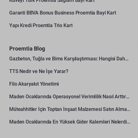
Kuveyt Türk Proemtia Sağlam Bayi Kart
Garanti BBVA Bonus Business Proemtia Bayi Kart
Yapı Kredi Proemtia Trio Kart
Proemtia Blog
Gazbeton, Tuğla ve Bims Karşılaştırması: Hangisi Daha Avantajlı?
TTS Nedir ve Ne İşe Yarar?
Filo Akaryakıt Yönetimi
Maden Ocaklarında Operasyonel Verimlilik Nasıl Arttırılır?
Müteahhitler İçin Toptan İnşaat Malzemesi Satın Alma Rehberi
Maden Ocaklarında En Yüksek Gider Kalemleri Nelerdir?