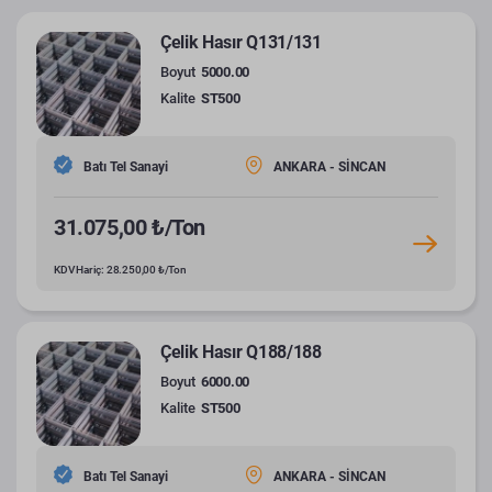
Çelik Hasır Q131/131
Boyut
5000.00
Kalite
ST500
Batı Tel Sanayi
ANKARA - SİNCAN
31.075,00 ₺/Ton
KDV Hariç: 28.250,00 ₺/Ton
Çelik Hasır Q188/188
Boyut
6000.00
Kalite
ST500
Batı Tel Sanayi
ANKARA - SİNCAN