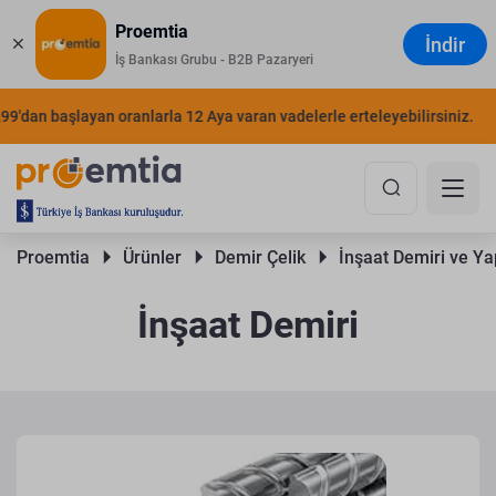
Proemtia
İndir
İş Bankası Grubu - B2B Pazaryeri
an başlayan oranlarla 12 Aya varan vadelerle erteleyebilirsiniz.
ŞIMD
Proemtia 
Ürünler 
Demir Çelik 
İnşaat Demiri ve Yap
İnşaat Demiri