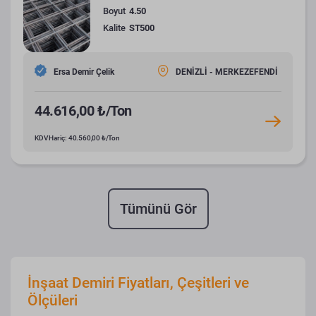
Boyut
4.50
Kalite
ST500
Ersa Demir Çelik
DENİZLİ - MERKEZEFENDİ
44.616,00 ₺/Ton
KDV Hariç: 40.560,00 ₺/Ton
Tümünü Gör
İnşaat Demiri Fiyatları, Çeşitleri ve
Ölçüleri