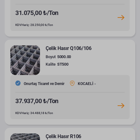
31.075,00 ₺/Ton
KDV Hariç: 28.250,00 ₺/Ton
Çelik Hasır Q106/106
Boyut
5000.00
Kalite
ST500
Onurtaş Ticaret ve Demir
KOCAELİ -
37.937,00 ₺/Ton
KDV Hariç: 34.488,18 ₺/Ton
Çelik Hasır R106