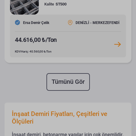
Kalite
ST500
Ersa Demir Çelik
DENİZLİ - MERKEZEFENDİ
44.616,00 ₺/Ton
KDV Hariç: 40.560,00 ₺/Ton
Tümünü Gör
İnşaat Demiri Fiyatları, Çeşitleri ve
Ölçüleri
İnşaat demiri, betonarme yapılar için çok önemlidir.