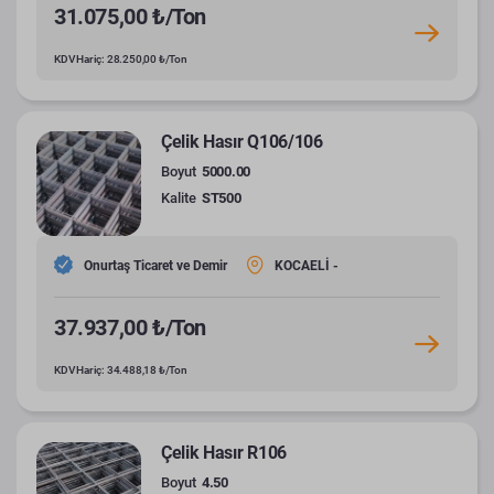
31.075,00 ₺/Ton
KDV Hariç: 28.250,00 ₺/Ton
Çelik Hasır Q106/106
Boyut
5000.00
Kalite
ST500
Onurtaş Ticaret ve Demir
KOCAELİ -
37.937,00 ₺/Ton
KDV Hariç: 34.488,18 ₺/Ton
Çelik Hasır R106
Boyut
4.50