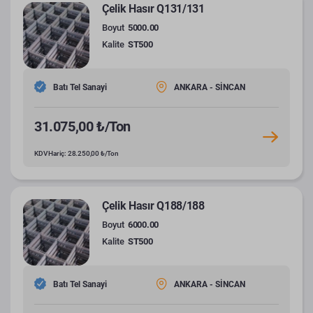
Çelik Hasır Q131/131
Boyut
5000.00
Kalite
ST500
Batı Tel Sanayi
ANKARA - SİNCAN
31.075,00 ₺/Ton
KDV Hariç: 28.250,00 ₺/Ton
Çelik Hasır Q188/188
Boyut
6000.00
Kalite
ST500
Batı Tel Sanayi
ANKARA - SİNCAN