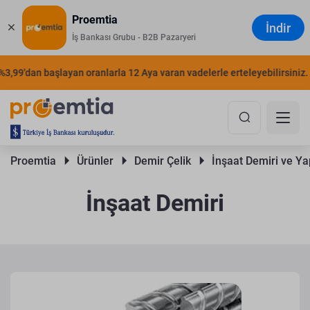
Proemtia
İndir
İş Bankası Grubu - B2B Pazaryeri
9'dan başlayan oranlarla 12 Aya varan vadelerle erteleyebilirsiniz.
Ş
Proemtia 
Ürünler 
Demir Çelik 
İnşaat Demiri ve Yap
İnşaat Demiri