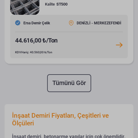
Kalite
ST500
Ersa Demir Çelik
DENİZLİ - MERKEZEFENDİ
44.616,00 ₺/Ton
KDV Hariç: 40.560,00 ₺/Ton
Tümünü Gör
İnşaat Demiri Fiyatları, Çeşitleri ve
Ölçüleri
İnşaat demiri, betonarme yapılar için çok önemlidir.