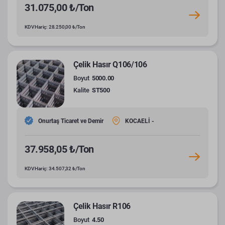
31.075,00 ₺/Ton
KDV Hariç: 28.250,00 ₺/Ton
Çelik Hasır Q106/106
Boyut
5000.00
Kalite
ST500
Onurtaş Ticaret ve Demir
KOCAELİ -
37.958,05 ₺/Ton
KDV Hariç: 34.507,32 ₺/Ton
Çelik Hasır R106
Boyut
4.50