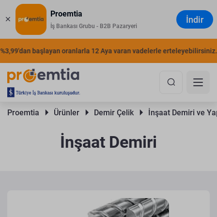
Proemtia
İndir
İş Bankası Grubu - B2B Pazaryeri
9'dan başlayan oranlarla 12 Aya varan vadelerle erteleyebilirsiniz.
Ş
Proemtia 
Ürünler 
Demir Çelik 
İnşaat Demiri ve Yap
İnşaat Demiri