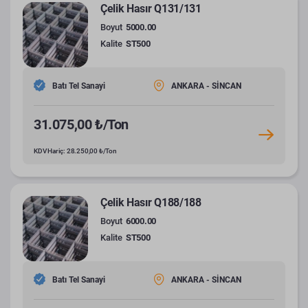
Çelik Hasır Q131/131
Boyut
5000.00
Kalite
ST500
Batı Tel Sanayi
ANKARA - SİNCAN
31.075,00 ₺/Ton
KDV Hariç: 28.250,00 ₺/Ton
Çelik Hasır Q188/188
Boyut
6000.00
Kalite
ST500
Batı Tel Sanayi
ANKARA - SİNCAN