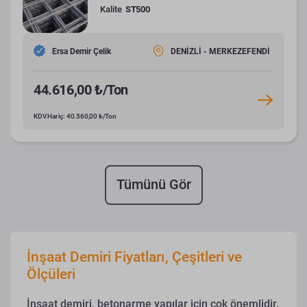
Kalite
ST500
Ersa Demir Çelik
DENİZLİ - MERKEZEFENDİ
44.616,00 ₺/Ton
KDV Hariç: 40.560,00 ₺/Ton
Tümünü Gör
İnşaat Demiri Fiyatları, Çeşitleri ve
Ölçüleri
İnşaat demiri, betonarme yapılar için çok önemlidir.