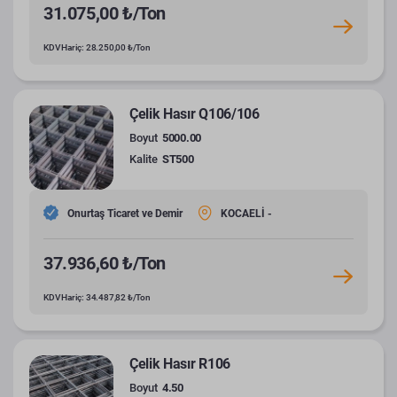
31.075,00 ₺/Ton
KDV Hariç: 28.250,00 ₺/Ton
Çelik Hasır Q106/106
Boyut
5000.00
Kalite
ST500
Onurtaş Ticaret ve Demir
KOCAELİ -
37.936,60 ₺/Ton
KDV Hariç: 34.487,82 ₺/Ton
Çelik Hasır R106
Boyut
4.50