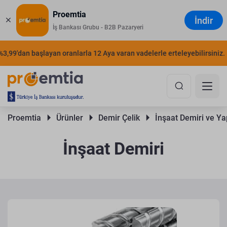
Proemtia
İndir
İş Bankası Grubu - B2B Pazaryeri
9'dan başlayan oranlarla 12 Aya varan vadelerle erteleyebilirsiniz.
Ş
Proemtia 
Ürünler 
Demir Çelik 
İnşaat Demiri ve Yap
İnşaat Demiri