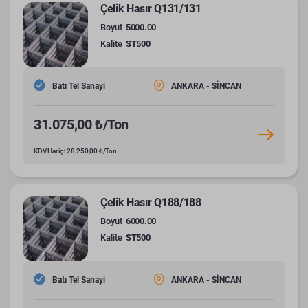
Çelik Hasır Q131/131
Boyut
5000.00
Kalite
ST500
Batı Tel Sanayi
ANKARA - SİNCAN
31.075,00 ₺/Ton
KDV Hariç: 28.250,00 ₺/Ton
Çelik Hasır Q188/188
Boyut
6000.00
Kalite
ST500
Batı Tel Sanayi
ANKARA - SİNCAN