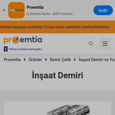
Proemtia
İndir
İş Bankası Grubu - B2B Pazaryeri
an başlayan oranlarla 12 Aya varan vadelerle erteleyebilirsiniz.
ŞIMD
Proemtia 
Ürünler 
Demir Çelik 
İnşaat Demiri ve Yap
İnşaat Demiri