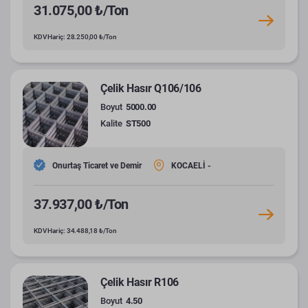
31.075,00 ₺/Ton
KDV Hariç: 28.250,00 ₺/Ton
Çelik Hasır Q106/106
Boyut
5000.00
Kalite
ST500
Onurtaş Ticaret ve Demir
KOCAELİ -
37.937,00 ₺/Ton
KDV Hariç: 34.488,18 ₺/Ton
Çelik Hasır R106
Boyut
4.50