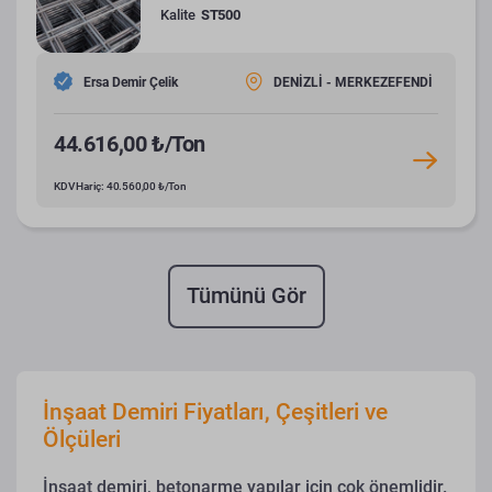
Kalite
ST500
Ersa Demir Çelik
DENİZLİ - MERKEZEFENDİ
44.616,00 ₺/Ton
KDV Hariç: 40.560,00 ₺/Ton
Tümünü Gör
İnşaat Demiri Fiyatları, Çeşitleri ve
Ölçüleri
İnşaat demiri, betonarme yapılar için çok önemlidir.