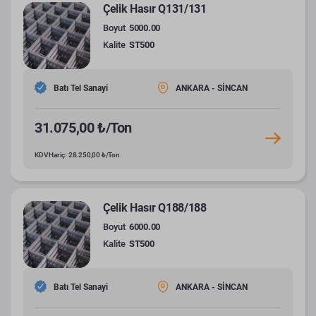
Çelik Hasır Q131/131
Boyut
5000.00
Kalite
ST500
Batı Tel Sanayi
ANKARA - SİNCAN
31.075,00 ₺/Ton
KDV Hariç: 28.250,00 ₺/Ton
Çelik Hasır Q188/188
Boyut
6000.00
Kalite
ST500
Batı Tel Sanayi
ANKARA - SİNCAN