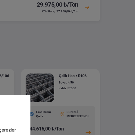
29.975,00 ₺/Ton
KDV Hariç: 27.250,00 ₺/Ton
06/106
Çelik Hasır R106
Boyut
4.50
Kalite
ST500
Ersa Demir
DENİZLİ -
Çelik
MERKEZEFENDİ
44.616,00 ₺/Ton