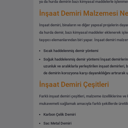
ya da hurda demirin bazı kimyasal maddelerle işlenmesi
İnşaat Demiri Malzemesi Ne
İnşaat demiri, binaların ve diğer yapısal projelerin daya
da hurda demir, bazı kimyasal maddeler eklenerek işleni
taşıyıcı elemanlarından biri yapar.
İnşaat demiri malzem
Sıcak haddelenmiş demir yöntemi
Soğuk haddelenmiş demir yöntemi
İnşaat demirlerin
uzunluk ve aralıklarla yerleştirilen inşaat demirleri,
de demirin korozyona karşı dayanıklılığını artırarak
İnşaat Demiri Çeşitleri
Farklı inşaat demiri çeşitleri, malzeme özelliklerine ve 
mukavemeti sağlamak amacıyla farklı şekillerde üretilir
Karbon Çelik Demiri
Sac Metal Demiri