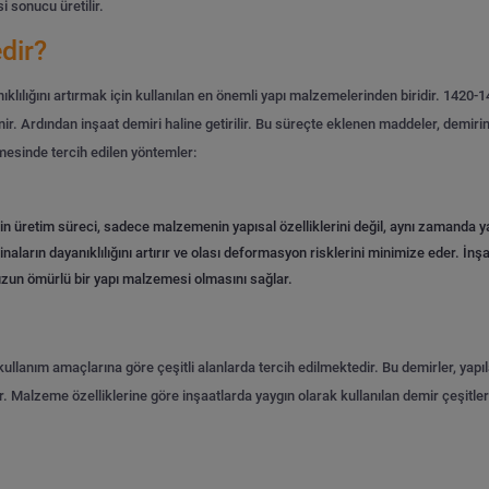
 sonucu üretilir.
dir?
nıklılığını artırmak için kullanılan en önemli yapı malzemelerinden biridir. 1420-
r. Ardından inşaat demiri haline getirilir. Bu süreçte eklenen maddeler, demirin
esinde tercih edilen yöntemler:
in üretim süreci, sadece malzemenin yapısal özelliklerini değil, aynı zamanda ya
 binaların dayanıklılığını artırır ve olası deformasyon risklerini minimize eder. İn
 uzun ömürlü bir yapı malzemesi olmasını sağlar.
kullanım amaçlarına göre çeşitli alanlarda tercih edilmektedir. Bu demirler, yapıla
. Malzeme özelliklerine göre inşaatlarda yaygın olarak kullanılan demir çeşitleri