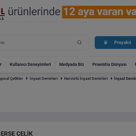
Proyakıt
r
Kullanıcı Deneyimleri
Medyada Biz
Proemtia Dünyası
pısal Çelikler
İnşaat Demirleri
Nervürlü İnşaat Demirleri
İnşaat Demir
ERSE ÇELİK