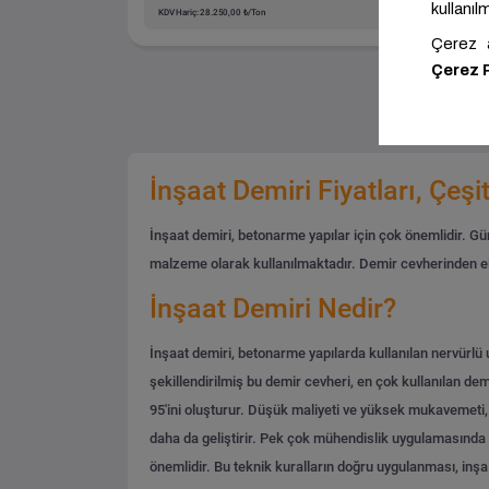
KDV Hariç: 28.250,00 ₺/Ton
KDV H
İnşaat Demiri Fiyatları, Çeşit
İnşaat demiri, betonarme yapılar için çok önemlidir. Gün
malzeme olarak kullanılmaktadır.
Demir cevherinden eld
İnşaat Demiri Nedir?
İnşaat demiri, betonarme yapılarda kullanılan nervürlü 
şekillendirilmiş bu demir cevheri, en çok kullanılan demi
95'ini oluşturur. Düşük maliyeti ve yüksek mukavemeti, d
daha da geliştirir. Pek çok mühendislik uygulamasında k
önemlidir. Bu teknik kuralların doğru uygulanması, inşa e