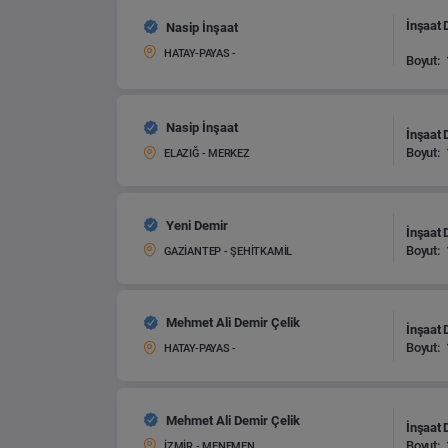
İnşaat 
Nasip İnşaat
HATAY-PAYAS -
Boyut:
Nasip İnşaat
İnşaat 
Boyut:
ELAZIĞ - MERKEZ
Yeni Demir
İnşaat 
Boyut:
GAZİANTEP - ŞEHİTKAMİL
Mehmet Ali Demir Çelik
İnşaat 
Boyut:
HATAY-PAYAS -
Mehmet Ali Demir Çelik
İnşaat 
Boyut:
İZMİR - MENEMEN