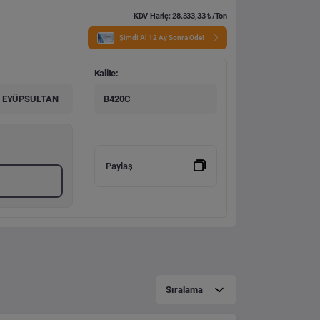
KDV Hariç: 28.333,33 ₺/Ton
Şimdi Al 12 Ay Sonra Öde!
Kalite:
- EYÜPSULTAN
B420C
Paylaş
Sıralama