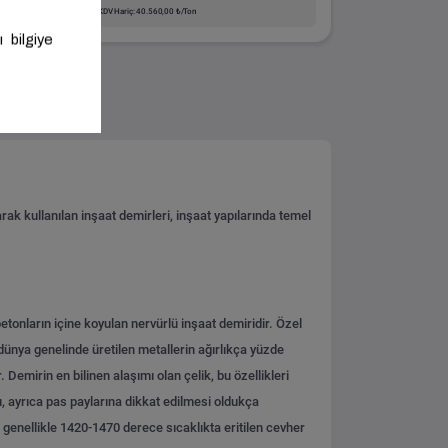
KDV Hariç: 40.560,00 ₺/Ton
rak kullanılan inşaat demirleri, inşaat yapılarında temel
tonların içine koyulan nervürlü inşaat demiridir. Özel
ünya genelinde üretilen metallerin ağırlıkça yüzde
Demirin en bilinen alaşımı olan çelik, bu özellikleri
, ayrıca pas paylarına dikkat edilmesi oldukça
, genellikle 1420-1470 derece sıcaklıkta eritilen cevher