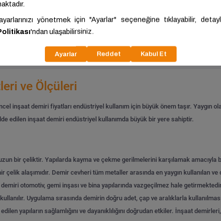
ariç: 28.250,00 ₺/Ton
KDV Hariç: 34.488,18 ₺/Ton
Tümünü Gör
leri ve Ölçüleri
cel inşaat demiri fiyatları endüstriyel kullanım için büyük önem taşır. Yaygın ola
e edilen inşaat demiri endüstriyel kullanımda büyük bir yere sahiptir.
uzun bir çeliktir. Yapılarda kayma ve çekme gerilmelerini karşılamak amacıyla be
r çelik alaşımıdır.
Demir cevheri tüm metaller arasında en yaygın kullanılan ve d
emiri otomotiv, gemi inşası ve bina yapılarında vazgeçilmez hale getirmektedir. 
ullanılır.
Uygulama sırasında demirin doğru adet, çap ve aralıklarla kullanılması
dilen yapıların sağlamlığını ve dayanıklılığını doğrudan etkiler. İnşaat demirleri