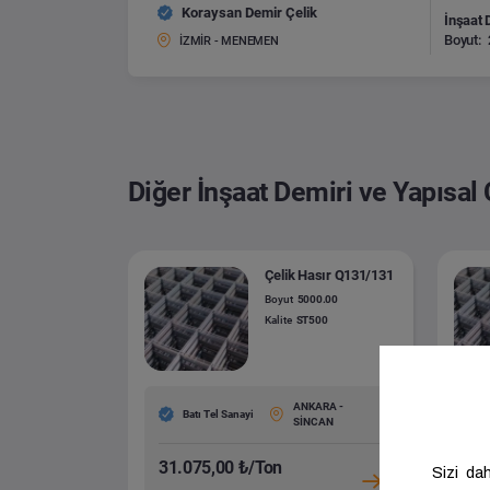
Koraysan Demir Çelik
İnşaat 
Boyut:
İZMİR - MENEMEN
Diğer İnşaat Demiri ve Yapısal 
Çelik Hasır Q131/131
Boyut
5000.00
Kalite
ST500
ANKARA -
Batı Tel Sanayi
SİNCAN
31.075,00 ₺/Ton
31