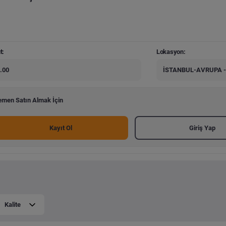
t:
Lokasyon:
.00
İSTANBUL-AVRUPA 
men Satın Almak İçin
Kayıt Ol
Giriş Yap
Kalite