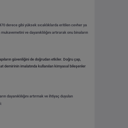
1470 derece gibi yüksek sıcaklıklarda eritilen cevher ya
 mukavemetini ve dayanıklılığını artırarak onu binaların
pıların güvenliğini de doğrudan etkiler. Doğru çap,
şaat demirinin imalatında kullanılan kimyasal bileşenler
rın dayanıklılığını artırmak ve ihtiyaç duyulan
: