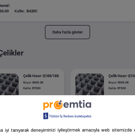
Demiri
26.00
Kalite:
B420C
Daha fazla göster
Çelikler
Çelik Hasır Q188/188
Çelik Hasır Q1
Boyut
6000.00
Boyut
5000.00
Kalite
ST500
Kalite
ST500
Onurtaş
ANKARA -
Ticaret ve
KOCAELİ -
Batı Tel Sanayi
SİNCAN
Demir
.075,00 ₺/Ton
37.937,00 ₺/Ton