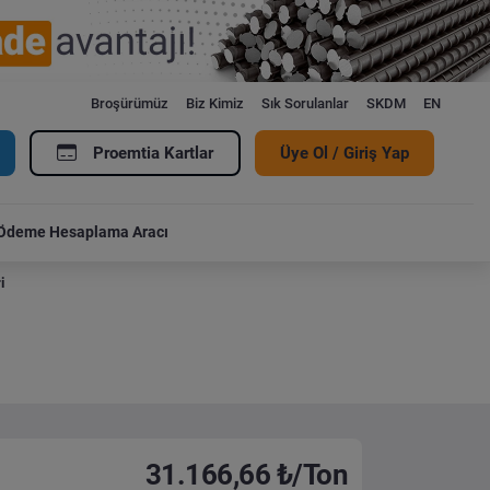
Broşürümüz
Biz Kimiz
Sık Sorulanlar
SKDM
EN
Proemtia Kartlar
Üye Ol / Giriş Yap
Ödeme Hesaplama Aracı
i
31.166,66 ₺/Ton