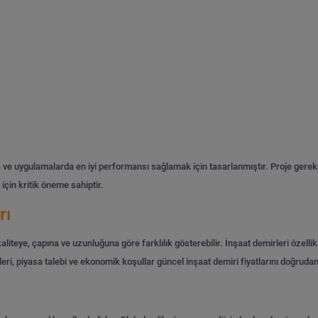
rda ve uygulamalarda en iyi performansı sağlamak için tasarlanmıştır. Proje gerek
için kritik öneme sahiptir.
rı
kaliteye, çapına ve uzunluğuna göre farklılık gösterebilir. İnşaat demirleri özellikl
eri, piyasa talebi ve ekonomik koşullar güncel inşaat demiri fiyatlarını doğrudan 