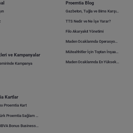
al
Proemtia Blog
şın
Gazbeton, Tuğla ve Bims Karşılaştırması: Hangisi Daha Avantajlı?
z
TTS Nedir ve Ne İşe Yarar?
Filo Akaryakıt Yönetimi
Maden Ocaklarında Operasyonel Verimlilik Nasıl Arttırılır?
Müteahhitler İçin Toptan İnşaat Malzemesi Satın Alma Rehberi
ikleri ve Kampanyalar
Maden Ocaklarında En Yüksek Gider Kalemleri Nelerdir?
Demirinde Kampanya
a Kartlar
sı Proemtia Kart
Kuveyt Türk Proemtia Sağlam Bayi Kart
Garanti BBVA Bonus Business Proemtia Bayi Kart