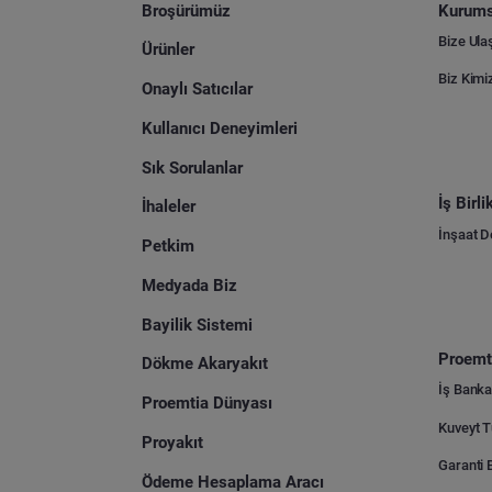
Broşürümüz
Kurums
Bize Ula
Ürünler
Biz Kimi
Onaylı Satıcılar
Kullanıcı Deneyimleri
Sık Sorulanlar
İş Birl
İhaleler
İnşaat 
Petkim
Medyada Biz
Bayilik Sistemi
Proemti
Dökme Akaryakıt
İş Banka
Proemtia Dünyası
Proyakıt
Ödeme Hesaplama Aracı