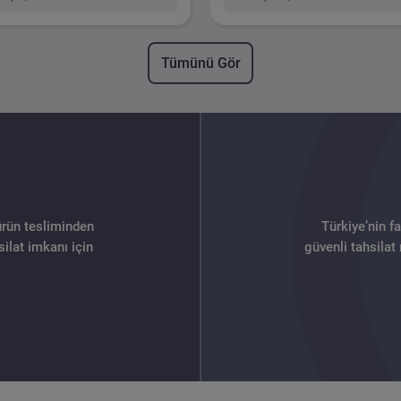
Tümünü Gör
ürün tesliminden
Türkiye’nin f
ilat imkanı için
güvenli tahsilat