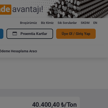
Broşürümüz
Biz Kimiz
Sık Sorulanlar
SKDM
EN
Proemtia Kartlar
Üye Ol / Giriş Yap
Ödeme Hesaplama Aracı
40.400,40 ₺/Ton