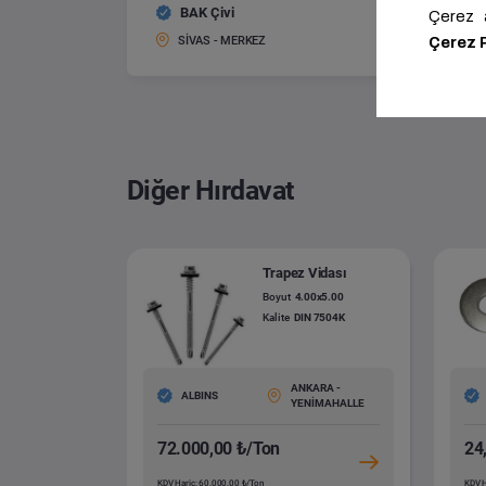
BAK Çivi
İnşaat Ç
Boyut:
SİVAS - MERKEZ
Diğer Hırdavat
Trapez Vidası
Boyut
4.00x5.00
Kalite
DIN 7504K
ANKARA -
ALBINS
YENİMAHALLE
72.000,00 ₺/Ton
24
KDV Hariç: 60.000,00 ₺/Ton
KDV H