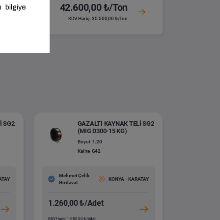
42.600,00 ₺/Ton
KDV Hariç: 35.500,00 ₺/Ton
İ SG2
GAZALTI KAYNAK TELİ SG2
(MIG D300-15 KG)
Boyut
1.20
Kalite
G42
Mehmet Çelik
ATAY
KONYA - KARATAY
Hırdavat
1.260,00 ₺/Adet
KDV Hariç: 1.050,00 ₺/Adet