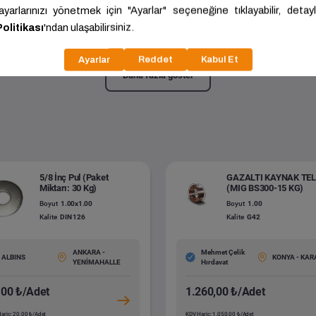
ivisi
200.00
Kalite:
Standart
Daha fazla göster
5/8 İnç Pul (Paket
GAZALTI KAYNAK TEL
Miktarı: 30 Kg)
(MIG BS300-15 KG)
Boyut
1.00x1.00
Boyut
1.00
Kalite
DIN 126
Kalite
G42
ANKARA -
Mehmet Çelik
ALBINS
KONYA - KAR
YENİMAHALLE
Hırdavat
,00 ₺/Adet
1.260,00 ₺/Adet
ariç: 20,00 ₺/Adet
KDV Hariç: 1.050,00 ₺/Adet