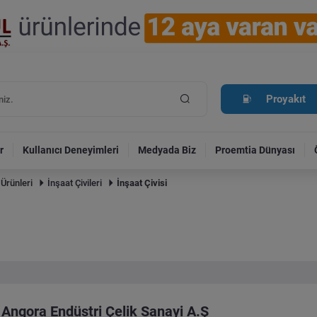
Proyakıt
r
Kullanıcı Deneyimleri
Medyada Biz
Proemtia Dünyası
 Ürünleri
İnşaat Çivileri
İnşaat Çivisi
Angora Endüstri Çelik Sanayi A.Ş