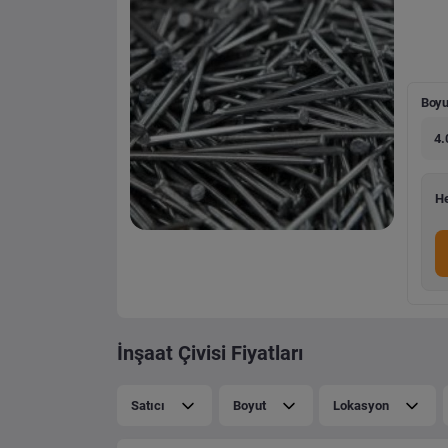
Boyu
4.
He
İnşaat Çivisi Fiyatları
Satıcı
Boyut
Lokasyon