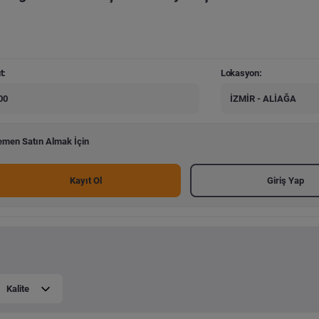
t:
Lokasyon:
00
İZMİR - ALİAĞA
men Satın Almak İçin
Kayıt Ol
Giriş Yap
Kalite