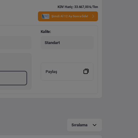
KDV Hariç: 33.667,00 ₺/Ton
Şimdi Al 12 Ay Sonra Öde!
Kalite:
Standart
Paylaş
Sıralama