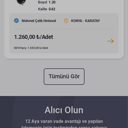
Boyut
1.20
Kalite
G42
Mehmet Çelik Hırdavat
KONYA - KARATAY
1.260,00 ₺/Adet
KDV Hariç: 1.050,00 ₺/Adet
Tümünü Gör
Alıcı Olun
12 Aya varan vade avantajı ve yapılan
ödemenin ürün tesliminden sonra satıcıya