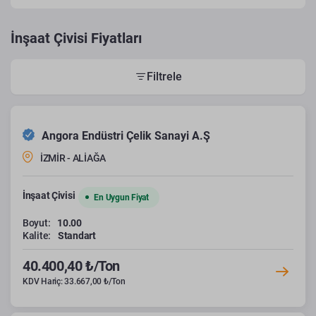
İnşaat Çivisi Fiyatları
Filtrele
Angora Endüstri Çelik Sanayi A.Ş
İZMİR - ALİAĞA
İnşaat Çivisi
En Uygun Fiyat
Boyut:
10.00
Kalite:
Standart
40.400,40 ₺/Ton
KDV Hariç: 33.667,00 ₺/Ton