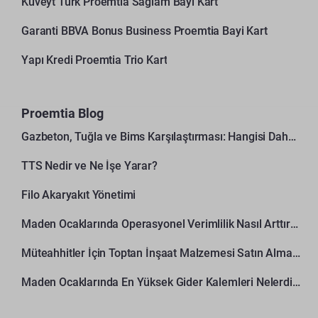
Kuveyt Türk Proemtia Sağlam Bayi Kart
Garanti BBVA Bonus Business Proemtia Bayi Kart
Yapı Kredi Proemtia Trio Kart
Proemtia Blog
Gazbeton, Tuğla ve Bims Karşılaştırması: Hangisi Daha Avantajlı?
TTS Nedir ve Ne İşe Yarar?
Filo Akaryakıt Yönetimi
Maden Ocaklarında Operasyonel Verimlilik Nasıl Arttırılır?
Müteahhitler İçin Toptan İnşaat Malzemesi Satın Alma Rehberi
Maden Ocaklarında En Yüksek Gider Kalemleri Nelerdir?