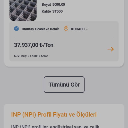
Boyut
5000.00
Kalite
ST500
Onurtaş Ticaret ve Demir
KOCAELİ -
37.937,00 ₺/Ton
KDV Hariç: 34.488,18 ₺/Ton
Tümünü Gör
INP (NPI) Profil Fiyatı ve Ölçüleri
INP (NPI) profiller, endüstriyel yapı ve çelik