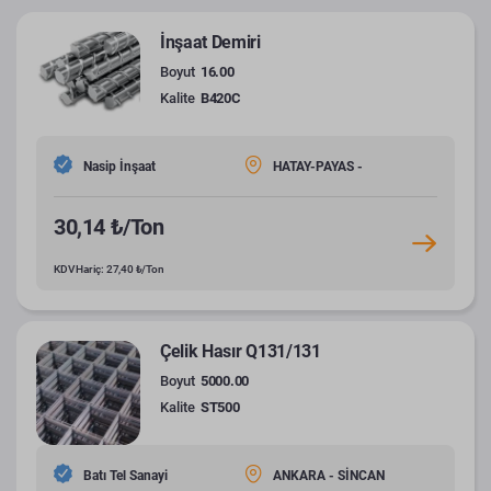
İnşaat Demiri
Boyut
16.00
Kalite
B420C
Nasip İnşaat
HATAY-PAYAS -
30,14 ₺/Ton
KDV Hariç: 27,40 ₺/Ton
Çelik Hasır Q131/131
Boyut
5000.00
Kalite
ST500
Batı Tel Sanayi
ANKARA - SİNCAN