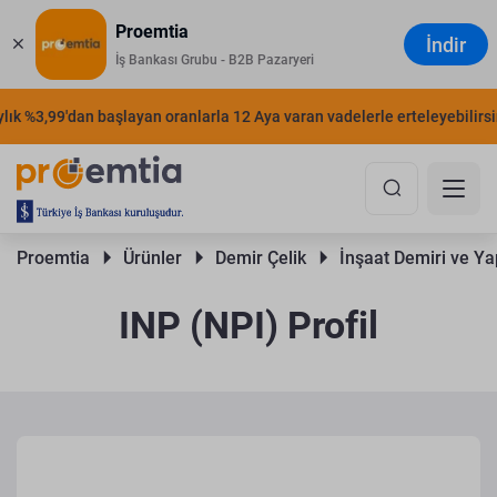
Proemtia
İndir
İş Bankası Grubu - B2B Pazaryeri
%3,99'dan başlayan oranlarla 12 Aya varan vadelerle erteleyebilirsiniz.
Proemtia 
Ürünler 
Demir Çelik 
İnşaat Demiri ve Yap
INP (NPI) Profil