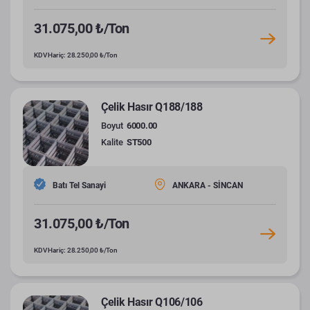
31.075,00 ₺/Ton
KDV Hariç: 28.250,00 ₺/Ton
Çelik Hasır Q188/188
Boyut
6000.00
Kalite
ST500
Batı Tel Sanayi
ANKARA - SİNCAN
31.075,00 ₺/Ton
KDV Hariç: 28.250,00 ₺/Ton
Çelik Hasır Q106/106