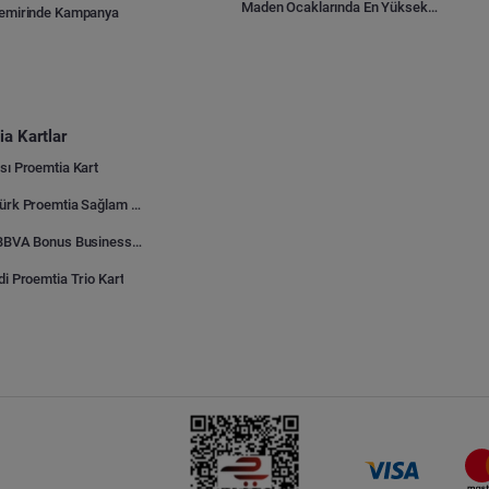
Maden Ocaklarında En Yüksek Gider Kalemleri Nelerdir?
Demirinde Kampanya
a Kartlar
sı Proemtia Kart
Kuveyt Türk Proemtia Sağlam Bayi Kart
Garanti BBVA Bonus Business Proemtia Bayi Kart
di Proemtia Trio Kart