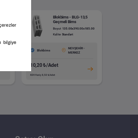
Blokbims - BLG-13,5
Geçmeli Bims
.00
Boyut
135.00x390.00x185.00
Kalite
Standart
NEVŞEHİR -
Blokbims
MERKEZ
10,20 ₺/Adet
KDV Hariç: 8,50 ₺/Adet