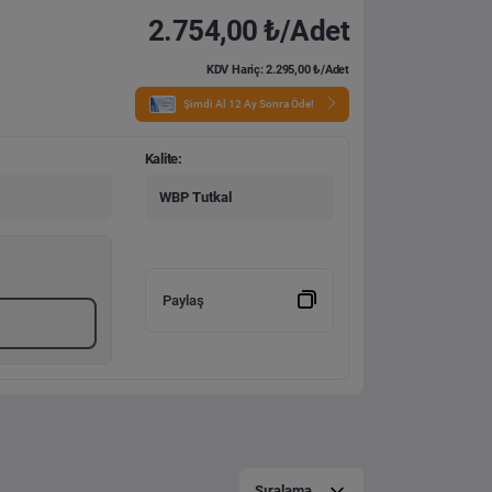
2.754,00 ₺/Adet
KDV Hariç: 2.295,00 ₺/Adet
Şimdi Al 12 Ay Sonra Öde!
Kalite:
WBP Tutkal
Paylaş
Sıralama