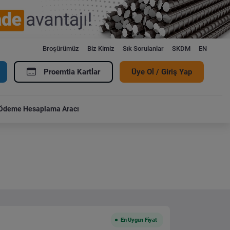
Broşürümüz
Biz Kimiz
Sık Sorulanlar
SKDM
EN
Proemtia Kartlar
Üye Ol / Giriş Yap
Ödeme Hesaplama Aracı
En Uygun Fiyat