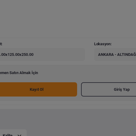
t:
Lokasyon:
.00x125.00x250.00
ANKARA - ALTINDAĞ
men Satın Almak İçin
Kayıt Ol
Giriş Yap
Kalite