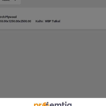
irch Plywood
18.00x1250.00x2500.00
Kalite:
WBP Tutkal