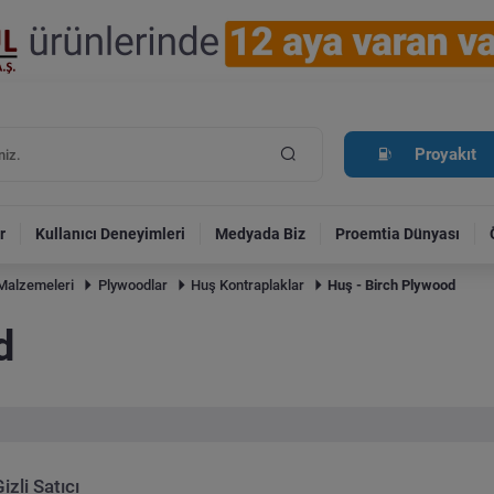
Proyakıt
r
Kullanıcı Deneyimleri
Medyada Biz
Proemtia Dünyası
Malzemeleri
Plywoodlar
Huş Kontraplaklar
Huş - Birch Plywood
d
izli Satıcı