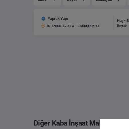
Yaprak Yapı
Huş - B
Boyut:
İSTANBUL-AVRUPA - BÜYÜKÇEKMECE
Diğer Kaba İnşaat Malzemeleri