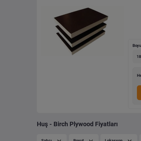
Boyu
18
He
Huş - Birch Plywood Fiyatları
Satıcı
Boyut
Lokasyon