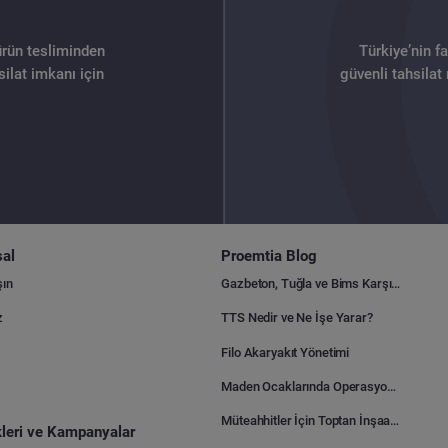
ürün tesliminden
Türkiye’nin f
ilat imkanı için
güvenli tahsilat
al
Proemtia Blog
şın
Gazbeton, Tuğla ve Bims Karşılaştırması: Hangisi Daha Avantajlı?
z
TTS Nedir ve Ne İşe Yarar?
Filo Akaryakıt Yönetimi
Maden Ocaklarında Operasyonel Verimlilik Nasıl Arttırılır?
Müteahhitler İçin Toptan İnşaat Malzemesi Satın Alma Rehberi
ikleri ve Kampanyalar