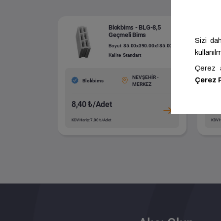
Blokbims - BLG-8,5
Geçmeli Bims
Boyut
85.00x390.00x185.00
Kalite
Standart
NEVŞEHİR -
Blokbims
MERKEZ
8,40 ₺/Adet
9,
KDV Hariç: 7,00 ₺/Adet
KDV H