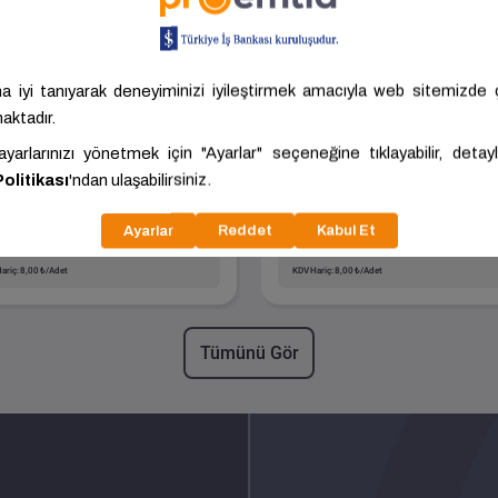
Blokbims - BLG-10
10 Geçmeli Bims
Geçmeli Bims
Boyut
Boyut
100.00x390.00x185.00
100.00x385.00x185
Kalite
Standart
Kalite
Standart
NEVŞEHİR -
KAYSERİ -
Blokbims
Batı Bims
MERKEZ
MELİKGAZİ
60 ₺/Adet
8,80 ₺/Adet
ariç: 8,00 ₺/Adet
KDV Hariç: 8,00 ₺/Adet
Tümünü Gör