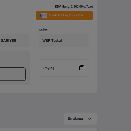
KDV Hariç: 2.300,00 ₺/Adet
Şimdi Al 12 Ay Sonra Öde!
Kalite:
 SARIYER
WBP Tutkal
Paylaş
Sıralama