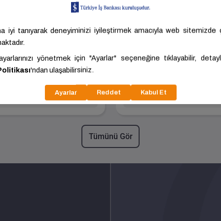
Blokbims - BLG-10
10 Geçmeli Bims
Geçmeli Bims
Boyut
Boyut
100.00x390.00x185.00
100.00x385.00x185
Kalite
Standart
Kalite
Standart
NEVŞEHİR -
KAYSERİ -
Blokbims
Batı Bims
MERKEZ
MELİKGAZİ
60 ₺/Adet
8,80 ₺/Adet
ariç: 8,00 ₺/Adet
KDV Hariç: 8,00 ₺/Adet
Tümünü Gör