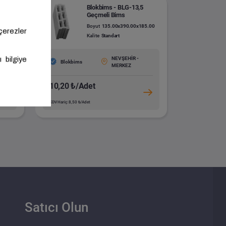
Blokbims - BLG-13,5
Geçmeli Bims
.00
Boyut
135.00x390.00x185.00
Kalite
Standart
NEVŞEHİR -
Blokbims
MERKEZ
10,20 ₺/Adet
KDV Hariç: 8,50 ₺/Adet
Satıcı Olun