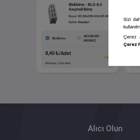
Blokbims - BLG-8,5
Geçmeli Bims
Boyut
85.00x390.00x185.00
Kalite
Standart
NEVŞEHİR -
Blokbims
MERKEZ
8,40 ₺/Adet
9,
KDV Hariç: 7,00 ₺/Adet
KDV H
Alıcı Olun