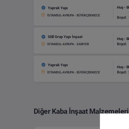
Huş - B
Yaprak Yapı
İSTANBUL-AVRUPA - BÜYÜKÇEKMECE
Boyut:
Still Grup Yapı İnşaat
Huş - B
Boyut:
İSTANBUL-AVRUPA - SARIYER
Yaprak Yapı
Huş - B
Boyut:
İSTANBUL-AVRUPA - BÜYÜKÇEKMECE
Diğer Kaba İnşaat Malzemeleri