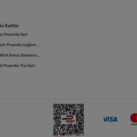
a Kartlar
sı Proemtia Kart
Kuveyt Türk Proemtia Sağlam Bayi Kart
Garanti BBVA Bonus Business Proemtia Bayi Kart
di Proemtia Trio Kart