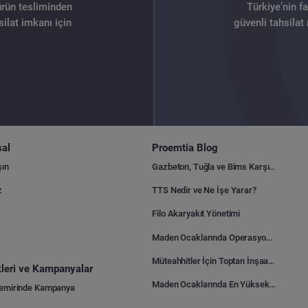
ürün tesliminden
Türkiye’nin f
ilat imkanı için
güvenli tahsilat
al
Proemtia Blog
şın
Gazbeton, Tuğla ve Bims Karşılaştırması: Hangisi Daha Avantajlı?
z
TTS Nedir ve Ne İşe Yarar?
Filo Akaryakıt Yönetimi
Maden Ocaklarında Operasyonel Verimlilik Nasıl Arttırılır?
Müteahhitler İçin Toptan İnşaat Malzemesi Satın Alma Rehberi
ikleri ve Kampanyalar
Maden Ocaklarında En Yüksek Gider Kalemleri Nelerdir?
Demirinde Kampanya