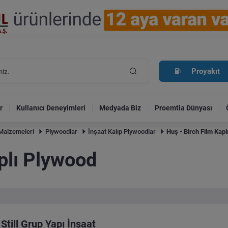
Proyakıt
r
Kullanıcı Deneyimleri
Medyada Biz
Proemtia Dünyası
Malzemeleri
Plywoodlar
İnşaat Kalıp Plywoodlar
Huş - Birch Film Kap
plı Plywood
Still Grup Yapı İnşaat