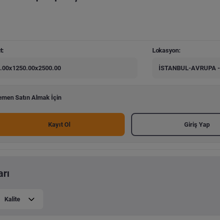
t:
Lokasyon:
.00x1250.00x2500.00
İSTANBUL-AVRUPA -
men Satın Almak İçin
Kayıt Ol
Giriş Yap
arı
Kalite