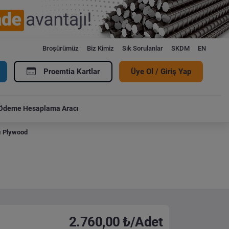
Broşürümüz
Biz Kimiz
Sık Sorulanlar
SKDM
EN
Proemtia Kartlar
Üye Ol / Giriş Yap
Ödeme Hesaplama Aracı
lı Plywood
2.760,00 ₺/Adet