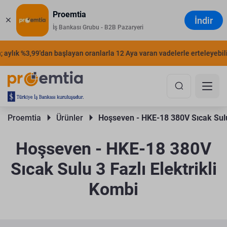
Proemtia
İndir
İş Bankası Grubu - B2B Pazaryeri
aylık %3,99'dan başlayan oranlarla 12 Aya varan vadelerle erteleyebilirs
Proemtia 
Ürünler 
Hoşseven - HKE-18 380V Sıcak Sulu 
Hoşseven - HKE-18 380V
Sıcak Sulu 3 Fazlı Elektrikli
Kombi