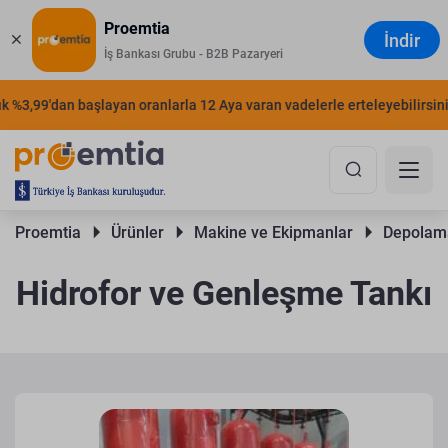
Proemtia
İndir
İş Bankası Grubu - B2B Pazaryeri
%3,99'dan başlayan oranlarla 12 Aya varan vadelerle erteleyebilirsiniz.
Proemtia 
Ürünler 
Makine ve Ekipmanlar 
Depolama
Hidrofor ve Genleşme Tankı