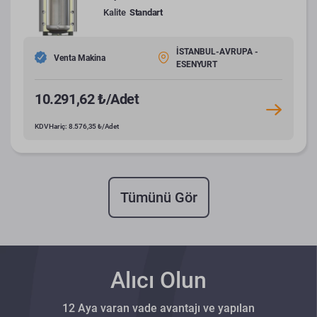
Kalite
Standart
İSTANBUL-AVRUPA -
Venta Makina
ESENYURT
10.291,62 ₺/Adet
KDV Hariç: 8.576,35 ₺/Adet
Tümünü Gör
Alıcı Olun
12 Aya varan vade avantajı ve yapılan