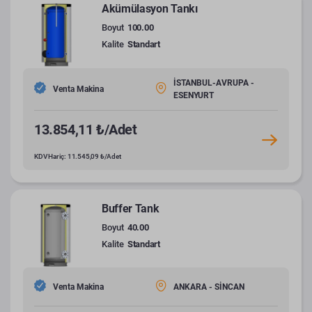
Akümülasyon Tankı
Boyut
100.00
Kalite
Standart
İSTANBUL-AVRUPA -
Venta Makina
ESENYURT
13.854,11 ₺/Adet
KDV Hariç: 11.545,09 ₺/Adet
Buffer Tank
Boyut
40.00
Kalite
Standart
Venta Makina
ANKARA - SİNCAN