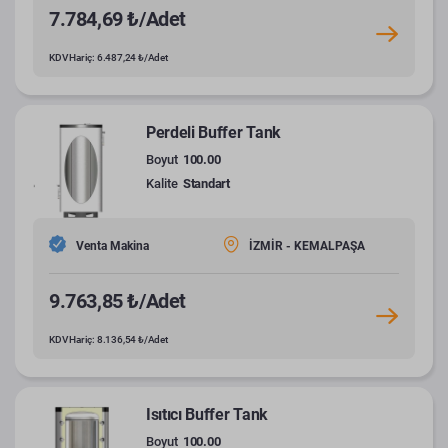
7.784,69 ₺/Adet
KDV Hariç: 6.487,24 ₺/Adet
Perdeli Buffer Tank
Boyut
100.00
Kalite
Standart
Venta Makina
İZMİR - KEMALPAŞA
9.763,85 ₺/Adet
KDV Hariç: 8.136,54 ₺/Adet
Isıtıcı Buffer Tank
Boyut
100.00