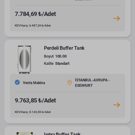
7.784,69 ₺/Adet
KDV Hariç: 6.487,24 ₺/Adet
Perdeli Buffer Tank
Boyut
100.00
Kalite
Standart
İSTANBUL-AVRUPA -
Venta Makina
ESENYURT
9.763,85 ₺/Adet
KDV Hariç: 8.136,54 ₺/Adet
Isıtıcı Buffer Tank