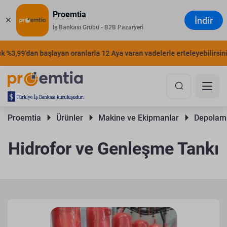
Proemtia
İndir
İş Bankası Grubu - B2B Pazaryeri
%3,99'dan başlayan oranlarla 12 Aya varan vadelerle erteleyebilirsiniz.
Proemtia 
Ürünler 
Makine ve Ekipmanlar 
Depolama
Hidrofor ve Genleşme Tankı