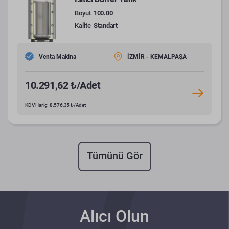
Boyut
100.00
Kalite
Standart
Venta Makina
İZMİR - KEMALPAŞA
10.291,62 ₺/Adet
KDV Hariç: 8.576,35 ₺/Adet
Tümünü Gör
Alıcı Olun