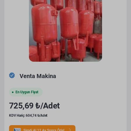
Venta Makina
En Uygun Fiyat
725,69 ₺/Adet
KDV Hariç: 604,74 ₺/Adet
Şimdi Al 12 Ay Sonra Öde!