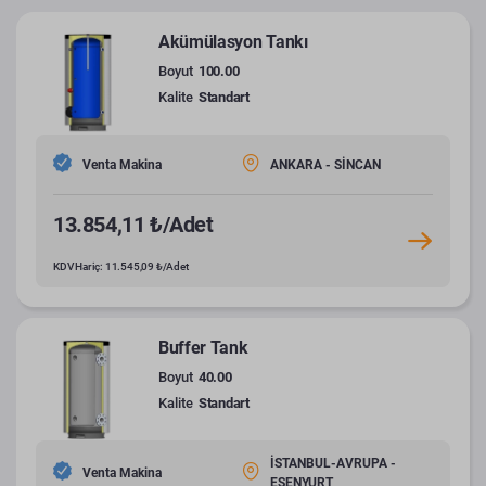
Akümülasyon Tankı
Boyut
100.00
Kalite
Standart
Venta Makina
ANKARA - SİNCAN
13.854,11 ₺/Adet
KDV Hariç: 11.545,09 ₺/Adet
Buffer Tank
Boyut
40.00
Kalite
Standart
İSTANBUL-AVRUPA -
Venta Makina
ESENYURT