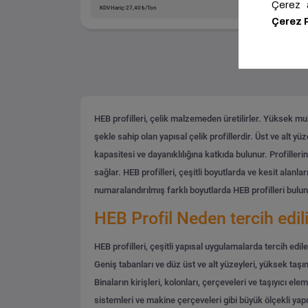
KDV Hariç: 27,40 ₺/Ton
KDV H
HEB profilleri, çelik malzemeden üretilirler. Yüksek muka
şekle sahip olan yapısal çelik profillerdir. Üst ve alt y
kapasitesi ve dayanıklılığına katkıda bulunur.
Profilleri
sağlar. HEB profilleri, çeşitli boyutlarda ve kesit alan
numaralandırılmış farklı boyutlarda HEB profilleri bulunab
HEB Profil Neden tercih edil
HEB profilleri, çeşitli yapısal uygulamalarda tercih edile
Geniş tabanları ve düz üst ve alt yüzeyleri, yüksek taşım
Binaların kirişleri, kolonları, çerçeveleri ve taşıyıcı ele
sistemleri ve makine çerçeveleri gibi büyük ölçekli yapıla