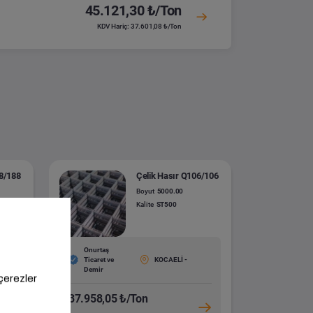
45.121,30 ₺/Ton
KDV Hariç: 37.601,08 ₺/Ton
88/188
Çelik Hasır Q106/106
Boyut
5000.00
Kalite
ST500
Onurtaş
Ticaret ve
KOCAELİ -
Demir
37.958,05 ₺/Ton