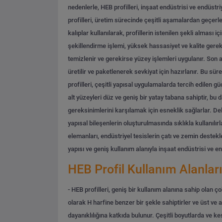
nedenlerle, HEB profilleri, inşaat endüstrisi ve endüstri
profilleri, üretim sürecinde çeşitli aşamalardan geçerler
kalıplar kullanılarak, profillerin istenilen şekli alması i
şekillendirme işlemi, yüksek hassasiyet ve kalite gerekti
temizlenir ve gerekirse yüzey işlemleri uygulanır. Son a
üretilir ve paketlenerek sevkiyat için hazırlanır. Bu sü
profilleri, çeşitli yapısal uygulamalarda tercih edilen gü
alt yüzeyleri düz ve geniş bir yatay tabana sahiptir, bu 
gereksinimlerini karşılamak için esneklik sağlarlar. Delik
yapısal bileşenlerin oluşturulmasında sıklıkla kullanılırla
elemanları, endüstriyel tesislerin çatı ve zemin destekle
yapısı ve geniş kullanım alanıyla inşaat endüstrisi ve en
HEB Profil Kullanım Alanları
- HEB profilleri, geniş bir kullanım alanına sahip olan çok
olarak H harfine benzer bir şekle sahiptirler ve üst ve a
dayanıklılığına katkıda bulunur. Çeşitli boyutlarda ve ke