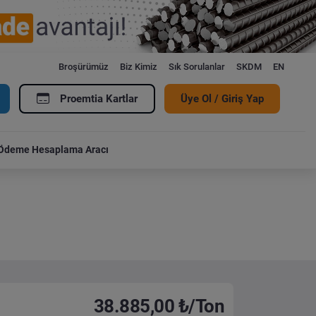
Broşürümüz
Biz Kimiz
Sık Sorulanlar
SKDM
EN
Proemtia Kartlar
Üye Ol / Giriş Yap
Ödeme Hesaplama Aracı
38.885,00 ₺/Ton