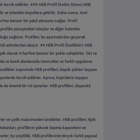
 tercih edilirler.
### HEB Profil Üretim Süreci
HEB
 ve istenilen boyutlara getirilir. Daha sonra, özel
harfine benzer bir şekil almasını sağlar. Profil
rofilin yüzeyindeki talaşlar ve diğer kalıntılar
unluğu sağlanır. Profiller, bu aşamalardan geçerek
nemli adımlardan oluşur.
## HEB Profil Özellikleri:
HEB
ipik olarak H harfine benzer bir şekle sahiptirler. Üst ve
larda ve kesit alanlarında mevcuttur ve farklı uygulama
 özellikler sayesinde HEB profilleri, büyük yükleri taşıyan
şenlerde tercih edilirler. Ayrıca, köprülerin taşıyıcı
 da önemli bir rol oynarlar. HEB profilleri, dayanıklı
ler ve çelik malzemeden üretilirler. HEB profilleri, tipik
 tabanları, profillerin yüksek taşıma kapasitesi ve
er, bu çeşitlilik, HEB profillerinin birçok farklı yapısal