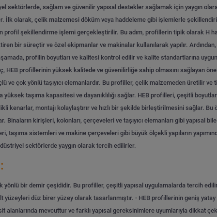
yel sektörlerde, sağlam ve güvenilir yapısal destekler sağlamak için yaygın olarak
. İlk olarak, çelik malzemesi döküm veya haddeleme gibi işlemlerle şekillendirilir
çin profil şekillendirme işlemi gerçekleştirilir. Bu adım, profillerin tipik olarak H 
ren bir süreçtir ve özel ekipmanlar ve makinalar kullanılarak yapılır. Ardından, p
şamada, profilin boyutları ve kalitesi kontrol edilir ve kalite standartlarına uyg
reç, HEB profillerinin yüksek kalitede ve güvenilirliğe sahip olmasını sağlayan ö
çlü ve çok yönlü taşıyıcı elemanlardır. Bu profiller, çelik malzemeden üretilir ve t
da yüksek taşıma kapasitesi ve dayanıklılığı sağlar. HEB profilleri, çeşitli boyut
li kenarlar, montajı kolaylaştırır ve hızlı bir şekilde birleştirilmesini sağlar. Bu
r. Binaların kirişleri, kolonları, çerçeveleri ve taşıyıcı elemanları gibi yapısal bile
ri, taşıma sistemleri ve makine çerçeveleri gibi büyük ölçekli yapıların yapımında
düstriyel sektörlerde yaygın olarak tercih edilirler.
:
 yönlü bir demir çeşididir. Bu profiller, çeşitli yapısal uygulamalarda tercih edilir
lt yüzeyleri düz birer yüzey olarak tasarlanmıştır.
- HEB profillerinin geniş yatay
sit alanlarında mevcuttur ve farklı yapısal gereksinimlere uyumlarıyla dikkat çekerl