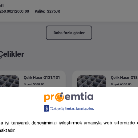
fil
260.00x12000.00
Kalite:
S275JR
Daha fazla göster
Çelikler
Çelik Hasır Q131/131
Çelik Hasır Q1
Boyut
5000.00
Boyut
6000.00
Kalite
ST500
Kalite
ST500
ANKARA -
ANKARA -
Batı Tel Sanayi
Batı Tel Sanayi
SİNCAN
SİNCAN
.075,00 ₺/Ton
31.075,00 ₺/Ton