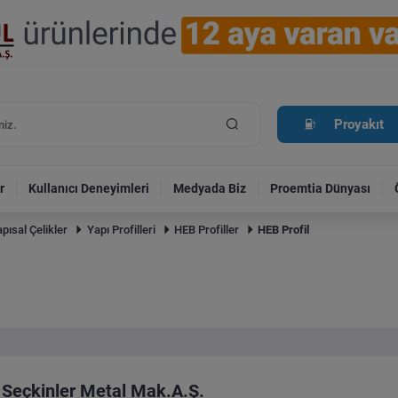
Proyakıt
r
Kullanıcı Deneyimleri
Medyada Biz
Proemtia Dünyası
pısal Çelikler
Yapı Profilleri
HEB Profiller
HEB Profil
Seçkinler Metal Mak.A.Ş.