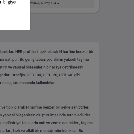
KDV Hariç: 34.507,32 ₺/Ton
ılırlar. HEB profilleri, tipik olarak H harfine benzer bir
bana sahiptir. Bu geniş taban, profillerin yüksek taşıma
ştırır ve yapısal bileşenlerin bir araya getirilmesini
ağlarlar. Örneğin, HEB 100, HEB 120, HEB 140 gibi
rın oluşturulmasında kullanılırlar.
 ve tipik olarak H harfine benzer bir şekle sahiptirler.
n yapısal bileşenlerin oluşturulmasında tercih edilirler.
rı, endüstriyel tesislerin çatı ve zemin destekleri, taşıma
narları, hızlı ve etkili bir montajı mümkün kılar. Bu