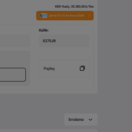
KDV Hariç: 35.350,00 ₺/Ton
Şimdi Al 12 Ay Sonra Öde!
Kalite:
S275JR
Paylaş
Sıralama