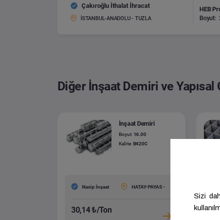
Çakıroğlu İthalat İhracat
HEB Pro
Boyut:
İSTANBUL-ANADOLU - TUZLA
Diğer İnşaat Demiri ve Yapısal 
İnşaat Demiri
Boyut
16.00
Kalite
B420C
Nasip İnşaat
HATAY-PAYAS -
30,14 ₺/Ton
31