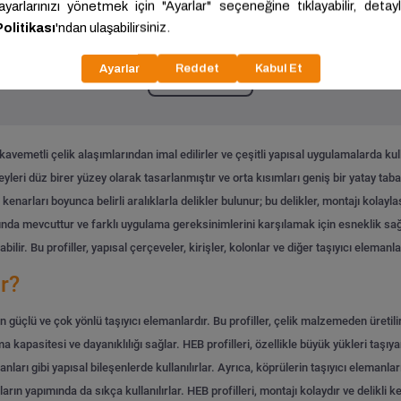
ariç: 28.250,00 ₺/Ton
KDV Hariç: 28.250,00 ₺/Ton
Tümünü Gör
vemetli çelik alaşımlarından imal edilirler ve çeşitli yapısal uygulamalarda kullan
üzeyleri düz birer yüzey olarak tasarlanmıştır ve orta kısımları geniş bir yatay ta
n kenarları boyunca belirli aralıklarla delikler bulunur; bu delikler, montajı kolayla
larında mevcuttur ve farklı uygulama gereksinimlerini karşılamak için esneklik s
ilir. Bu profiller, yapısal çerçeveler, kirişler, kolonlar ve diğer taşıyıcı elemanla
ir?
n güçlü ve çok yönlü taşıyıcı elemanlardır. Bu profiller, çelik malzemeden üretilir
a kapasitesi ve dayanıklılığı sağlar. HEB profilleri, özellikle büyük yükleri taşıya
manları gibi yapısal bileşenlerde kullanılırlar. Ayrıca, köprülerin taşıyıcı elemanla
rın yapımında da sıkça kullanılırlar. HEB profilleri, montajı kolaydır ve delikli ke