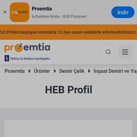
Proemtia
İndir
İş Bankası Grubu - B2B Pazaryeri
99'dan başlayan oranlarla 12 Aya varan vadelerle erteleyebilirsiniz.
Proemtia 
Ürünler 
Demir Çelik 
İnşaat Demiri ve Yap
HEB Profil