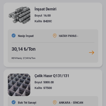
İnşaat Demiri
Boyut
16.00
Kalite
B420C
Nasip İnşaat
HATAY-PAYAS -
30,14 ₺/Ton
KDV Hariç: 27,40 ₺/Ton
Çelik Hasır Q131/131
Boyut
5000.00
Kalite
ST500
Batı Tel Sanayi
ANKARA - SİNCAN