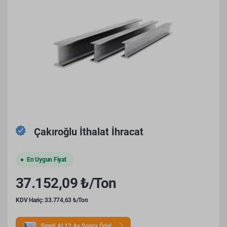
Çakıroğlu İthalat İhracat
En Uygun Fiyat
37.152,09 ₺/Ton
KDV Hariç: 33.774,63 ₺/Ton
Şimdi Al 12 Ay Sonra Öde!