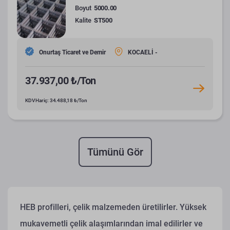
Boyut
5000.00
Kalite
ST500
Onurtaş Ticaret ve Demir
KOCAELİ -
37.937,00 ₺/Ton
KDV Hariç: 34.488,18 ₺/Ton
Tümünü Gör
HEB profilleri, çelik malzemeden üretilirler. Yüksek
mukavemetli çelik alaşımlarından imal edilirler ve