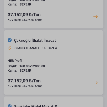
Boyut:
180.00x12000.00
Kalite:
S275JR
37.152,09 ₺/Ton
KDV Hariç: 33.774,63 ₺/Ton
Çakıroğlu İthalat İhracat
İSTANBUL-ANADOLU - TUZLA
HEB Profil
Boyut:
160.00x12000.00
Kalite:
S275JR
37.152,09 ₺/Ton
KDV Hariç: 33.774,63 ₺/Ton
Seçkinler Metal Mak.A.Ş.