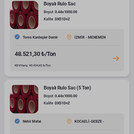
Boyalı Rulo Sac
Boyut
0.44x1000.00
Kalite
DX51D+Z
Toros Kardeşler Demir
İZMİR - MENEMEN
48.521,30 ₺/Ton
KDV Hariç: 40.434,42 ₺/Ton
Boyalı Rulo Sac (5 Ton)
Boyut
0.44x1000.00
Kalite
DX51D+Z
Nehir Metal
KOCAELİ-GEBZE -