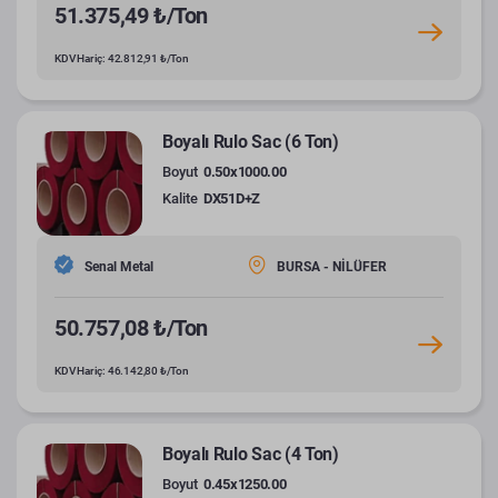
51.375,49 ₺/Ton
KDV Hariç: 42.812,91 ₺/Ton
Boyalı Rulo Sac (6 Ton)
Boyut
0.50x1000.00
Kalite
DX51D+Z
Senal Metal
BURSA - NİLÜFER
50.757,08 ₺/Ton
KDV Hariç: 46.142,80 ₺/Ton
Boyalı Rulo Sac (4 Ton)
Boyut
0.45x1250.00