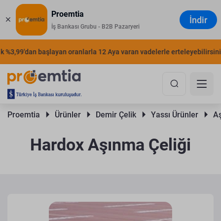
Proemtia
İndir
İş Bankası Grubu - B2B Pazaryeri
%3,99'dan başlayan oranlarla 12 Aya varan vadelerle erteleyebilirsiniz.
Proemtia 
Ürünler 
Demir Çelik 
Yassı Ürünler 
Aş
Hardox Aşınma Çeliği