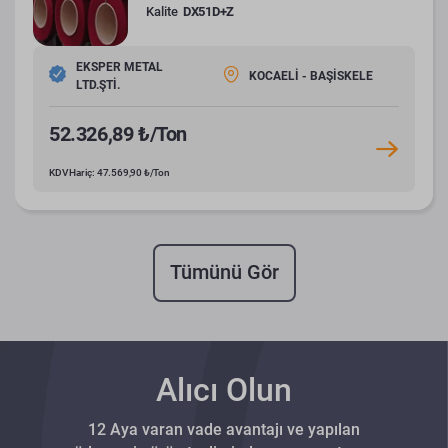
Kalite
DX51D+Z
EKSPER METAL
KOCAELİ - BAŞİSKELE
LTD.ŞTİ.
52.326,89 ₺/Ton
KDV Hariç: 47.569,90 ₺/Ton
Tümünü Gör
Alıcı Olun
12 Aya varan vade avantajı ve yapılan