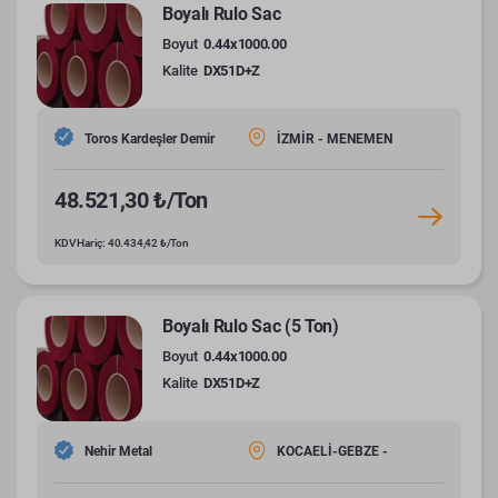
Boyalı Rulo Sac
Boyut
0.44x1000.00
Kalite
DX51D+Z
Toros Kardeşler Demir
İZMİR - MENEMEN
48.521,30 ₺/Ton
KDV Hariç: 40.434,42 ₺/Ton
Boyalı Rulo Sac (5 Ton)
Boyut
0.44x1000.00
Kalite
DX51D+Z
Nehir Metal
KOCAELİ-GEBZE -