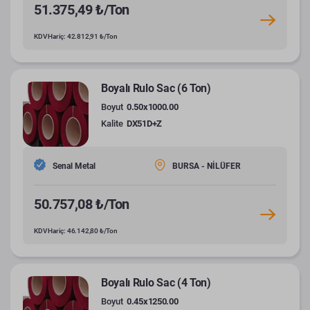
51.375,49 ₺/Ton
KDV Hariç: 42.812,91 ₺/Ton
Boyalı Rulo Sac (6 Ton)
Boyut
0.50x1000.00
Kalite
DX51D+Z
Senal Metal
BURSA - NİLÜFER
50.757,08 ₺/Ton
KDV Hariç: 46.142,80 ₺/Ton
Boyalı Rulo Sac (4 Ton)
Boyut
0.45x1250.00