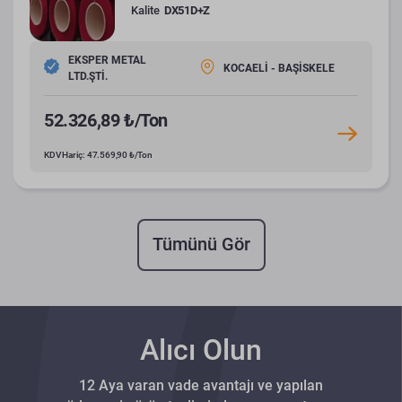
Kalite
DX51D+Z
EKSPER METAL
KOCAELİ - BAŞİSKELE
LTD.ŞTİ.
52.326,89 ₺/Ton
KDV Hariç: 47.569,90 ₺/Ton
Tümünü Gör
Alıcı Olun
12 Aya varan vade avantajı ve yapılan