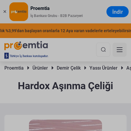
Proemtia
İndir
İş Bankası Grubu - B2B Pazaryeri
k %3,99'dan başlayan oranlarla 12 Aya varan vadelerle erteleyebilirsiniz
Proemtia 
Ürünler 
Demir Çelik 
Yassı Ürünler 
Aş
Hardox Aşınma Çeliği