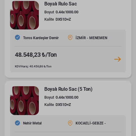
Boyalı Rulo Sac
Boyut
0.44x1000.00
Kalite
DX51D+Z
Toros Kardeşler Demir
İZMİR - MENEMEN
48.548,23 ₺/Ton
KDV Hariç: 40.456,86 ₺/Ton
Boyalı Rulo Sac (5 Ton)
Boyut
0.44x1000.00
Kalite
DX51D+Z
Nehir Metal
KOCAELİ-GEBZE -