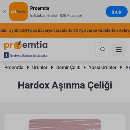
Proemtia
İndir
İş Bankası Grubu - B2B Pazaryeri
; aylık %3,99'dan başlayan oranlarla 12 Aya varan vadelerle erteleyebili
Proemtia 
Ürünler 
Demir Çelik 
Yassı Ürünler 
Aş
Hardox Aşınma Çeliği