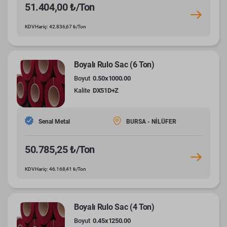
51.404,00 ₺/Ton
KDV Hariç: 42.836,67 ₺/Ton
Boyalı Rulo Sac (6 Ton)
Boyut
0.50x1000.00
Kalite
DX51D+Z
Senal Metal
BURSA - NİLÜFER
50.785,25 ₺/Ton
KDV Hariç: 46.168,41 ₺/Ton
Boyalı Rulo Sac (4 Ton)
Boyut
0.45x1250.00