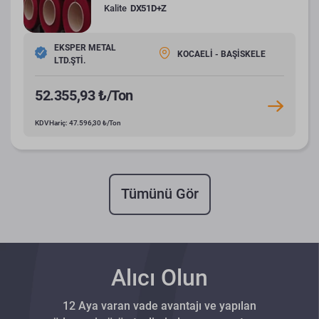
Kalite
DX51D+Z
EKSPER METAL
KOCAELİ - BAŞİSKELE
LTD.ŞTİ.
52.355,93 ₺/Ton
KDV Hariç: 47.596,30 ₺/Ton
Tümünü Gör
Alıcı Olun
12 Aya varan vade avantajı ve yapılan